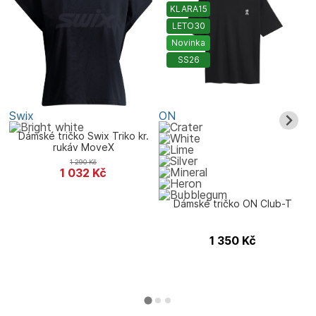
KLARA15
LETO30
Novinka
SS26
Swix
ON
A
Dámské tričko Swix Triko kr.
rukáv MoveX
1 290
Kč
1 032
Kč
Dámské tričko ON Club-T
1 350
Kč