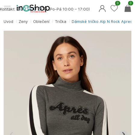
0
0
000 000 0
00
Kontakt:
(Po-Pá 10:00 – 17:00)
Úvod
Ženy
Oblečení
Trička
Dámské tričko Alp N Rock Apres A