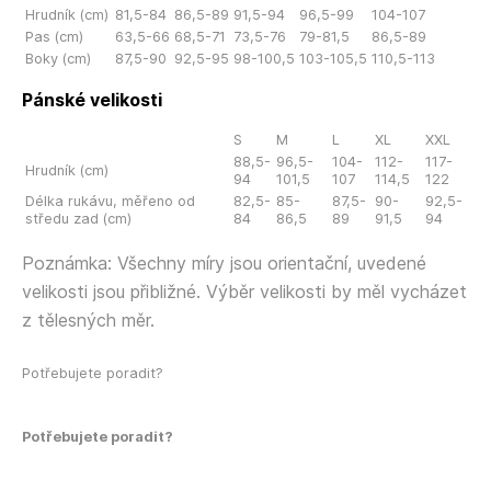
Hrudník (cm)
81,5-84
86,5-89
91,5-94
96,5-99
104-107
Pas (cm)
63,5-66
68,5-71
73,5-76
79-81,5
86,5-89
Boky (cm)
87,5-90
92,5-95
98-100,5
103-105,5
110,5-113
Pánské velikosti
S
M
L
XL
XXL
88,5-
96,5-
104-
112-
117-
Hrudník (cm)
94
101,5
107
114,5
122
Délka rukávu, měřeno od
82,5-
85-
87,5-
90-
92,5-
středu zad (cm)
84
86,5
89
91,5
94
Poznámka: Všechny míry jsou orientační, uvedené
velikosti jsou přibližné. Výběr velikosti by měl vycházet
z tělesných měr.
Potřebujete poradit?
Potřebujete poradit?