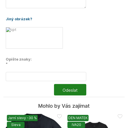
Jiný obrázek?
Opište znaky:
*
Odeslat
Mohlo by Vás zajímat
Jarní slevy -30 %
DEN MATEK
Sleva
IVA20