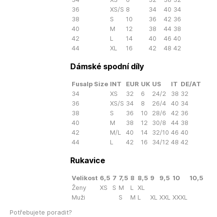
36
XS/S
8
34
40
34
38
S
10
36
42
36
40
M
12
38
44
38
42
L
14
40
46
40
44
XL
16
42
48
42
Dámské spodní díly
Fusalp Size
INT
EUR
UK
US
IT
DE/AT
34
XS
32
6
24/2
38
32
36
XS/S
34
8
26/4
40
34
38
S
36
10
28/6
42
36
40
M
38
12
30/8
44
38
42
M/L
40
14
32/10
46
40
44
L
42
16
34/12
48
42
Rukavice
Velikost
6,5
7
7,5
8
8,5
9
9,5
10
10,5
Ženy
XS
S
M
L
XL
Muži
S
M
L
XL
XXL
XXXL
Potřebujete poradit?