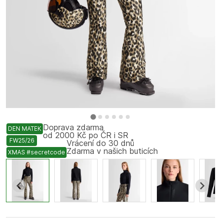
Doprava zdarma
DEN MATEK
od 2000 Kč po ČR i SR
FW25/26
Vrácení do 30 dnů
Zdarma v našich buticích
XMAS #secretcode