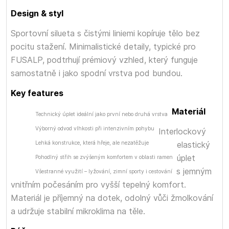
Design & styl
Sportovní silueta s čistými liniemi kopíruje tělo bez
pocitu stažení. Minimalistické detaily, typické pro
FUSALP, podtrhují prémiový vzhled, který funguje
samostatně i jako spodní vrstva pod bundou.
Key features
Materiál
Technický úplet ideální jako první nebo druhá vrstva
Výborný odvod vlhkosti při intenzivním pohybu
Interlockový
Lehká konstrukce, která hřeje, ale nezatěžuje
elastický
úplet
Pohodlný střih se zvýšeným komfortem v oblasti ramen
s jemným
Všestranné využití – lyžování, zimní sporty i cestování
vnitřním počesáním pro vyšší tepelný komfort.
Materiál je příjemný na dotek, odolný vůči žmolkování
a udržuje stabilní mikroklima na těle.