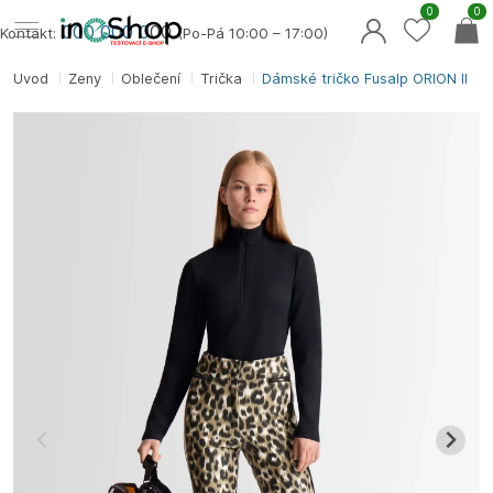
0
0
000 000 0
00
Kontakt:
(Po-Pá 10:00 – 17:00)
Úvod
Ženy
Oblečení
Trička
Dámské tričko Fusalp ORION II