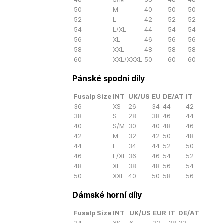
50
M
40
50
50
52
L
42
52
52
54
L/XL
44
54
54
56
XL
46
56
56
58
XXL
48
58
58
60
XXL/XXXL
50
60
60
Pánské spodní díly
Fusalp Size
INT
UK/US
EU
DE/AT
IT
36
XS
26
34
44
42
38
S
28
38
46
44
40
S/M
30
40
48
46
42
M
32
42
50
48
44
L
34
44
52
50
46
L/XL
36
46
54
52
48
XL
38
48
56
54
50
XXL
40
50
58
56
Dámské horní díly
Fusalp Size
INT
UK/US
EUR
IT
DE/AT
34
XS
6
32
38
32