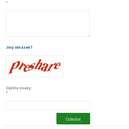
*
Jiný obrázek?
Opište znaky:
*
Odeslat