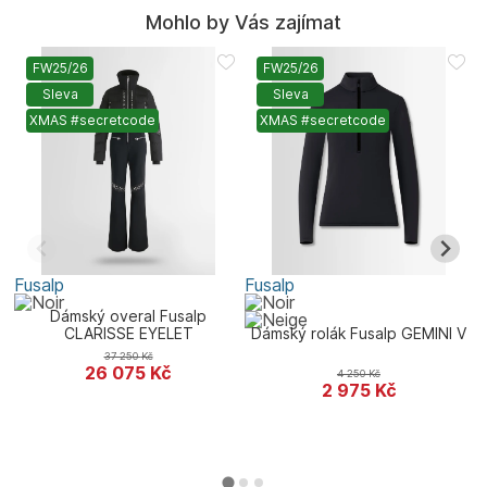
Mohlo by Vás zajímat
FW25/26
FW25/26
Sleva
Sleva
XMAS #secretcode
XMAS #secretcode
Fusalp
Fusalp
F
Dámský overal Fusalp
CLARISSE EYELET
Dámský rolák Fusalp GEMINI V
37 250
Kč
26 075
Kč
4 250
Kč
2 975
Kč