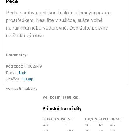
Péče
Perte naruby na nízkou teplotu s jemným pracím
prostředkem. Nesušte v sušičce, sušte volně
na ramínku nebo vodorovně. Dodržujte pokyny
na štítku výrobku.
Parametry:
Kód zboží:
1002949
Barva:
Noir
Značka:
Fusalp
Velikostní tabulka
Velikostní tabulka:
Pánské horní díly
Fusalp Size
INT
UK/US
EU/IT
DE/AT
46
S
36
46
46
48
S/M
38
48
48