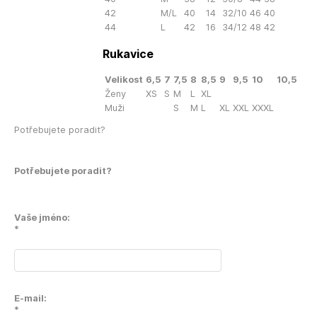
42
M/L
40
14
32/10
46
40
44
L
42
16
34/12
48
42
Rukavice
Velikost
6,5
7
7,5
8
8,5
9
9,5
10
10,5
Ženy
XS
S
M
L
XL
Muži
S
M
L
XL
XXL
XXXL
Potřebujete poradit?
Potřebujete poradit?
Vaše jméno:
*
E-mail:
*