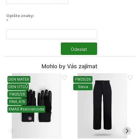
Opište znaky:
*
Odeslat
Mohlo by Vás zajímat
DEN MATEK
FW25/26
DEN OTCŮ
Sleva
FW25/26
PAVLA15
XMAS #secretcode