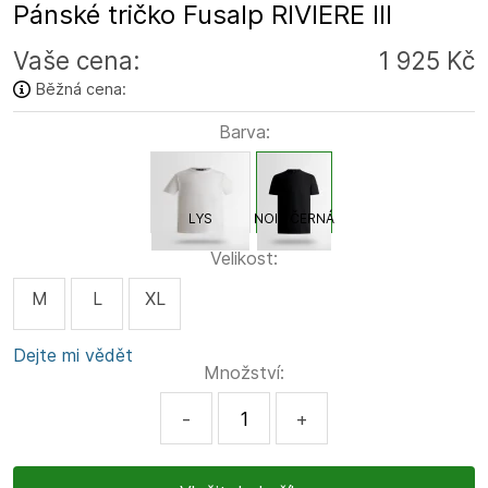
Pánské tričko Fusalp RIVIERE III
Vaše cena:
1 925 Kč
Běžná cena:
Barva:
LYS
NOIR ČERNÁ
Velikost:
M
L
XL
Dejte mi vědět
Množství:
-
+