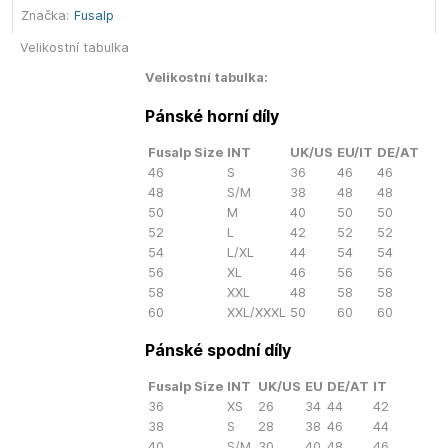
Značka:
Fusalp
Velikostní tabulka
Velikostní tabulka:
Pánské horní díly
Fusalp Size
INT
UK/US
EU/IT
DE/AT
46
S
36
46
46
48
S/M
38
48
48
50
M
40
50
50
52
L
42
52
52
54
L/XL
44
54
54
56
XL
46
56
56
58
XXL
48
58
58
60
XXL/XXXL
50
60
60
Pánské spodní díly
Fusalp Size
INT
UK/US
EU
DE/AT
IT
36
XS
26
34
44
42
38
S
28
38
46
44
40
S/M
30
40
48
46