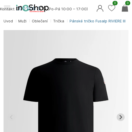
0
0
000 000 0
00
Kontakt:
(Po-Pá 10:00 – 17:00)
Úvod
Muži
Oblečení
Trička
Pánské tričko Fusalp RIVIERE III