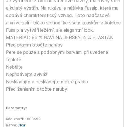
Je vyrobeno z odolné strečové bavlny, má rovný střih
a kulatý výstřih. Na rukávu je nášivka Fusalp, která mu
dodává charakteristický vzhled. Toto nadčasové
a univerzální tričko se hodí ke všem kouskům z kolekce
Fusalp a vytváří ležérní, ale elegantní look.
MATERIÁL: 96 % BAVLNA JERSEY, 4 % ELASTAN
Před praním otočte naruby
Pere se pouze s podobnými barvami při uvedené
teplotě
Nebělte
Nepřidávejte aviváž
Neskladujte a neskládejte mokré prádlo
Před žehlením otočte naruby
Parametry:
Kód zboží:
1003592
Barva:
Noir