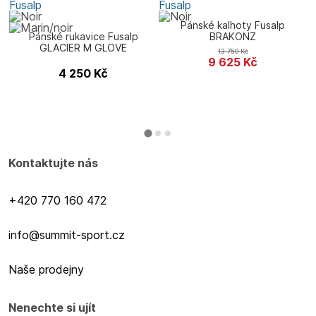
Fusalp
Fusalp
F
Pánské kalhoty Fusalp
Pánské rukavice Fusalp
BRAKONZ
GLACIER M GLOVE
13 750
Kč
9 625
Kč
4 250
Kč
Kontaktujte nás
+420 770 160 472
info@summit-sport.cz
Naše prodejny
Nenechte si ujít