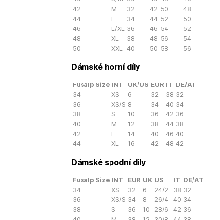
42
M
32
42
50
48
44
L
34
44
52
50
46
L/XL
36
46
54
52
48
XL
38
48
56
54
50
XXL
40
50
58
56
Dámské horní díly
Fusalp Size
INT
UK/US
EUR
IT
DE/AT
34
XS
6
32
38
32
36
XS/S
8
34
40
34
38
S
10
36
42
36
40
M
12
38
44
38
42
L
14
40
46
40
44
XL
16
42
48
42
Dámské spodní díly
Fusalp Size
INT
EUR
UK
US
IT
DE/AT
34
XS
32
6
24/2
38
32
36
XS/S
34
8
26/4
40
34
38
S
36
10
28/6
42
36
40
M
38
12
30/8
44
38