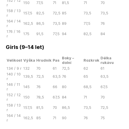
152 / 12
150
77,5
71
81,5
71
70
r
158 / 13
157,5
82,5
72,5
85
73,5
73,5
r
164 / 14
162,5
86,5
73,5
89
77,5
76
r
176 / 16
175
91,5
77,5
94
82,5
84
r
Girls (9–14 let)
Boky –
Délka
Velikost
Výška
Hrudník
Pas
Rozkrok
dolní
rukávu
134 / 9 r
132
70
61
72,5
62
61
140 / 10
139,5
72,5
63,5
76
65
63,5
r
146 / 11
145
76
66
80
68,5
67,5
r
152 / 12
150
78,5
67,5
84
71
70
r
158 / 13
157,5
81,5
70
86,5
73,5
72,5
r
164 / 14
162,5
85
71
90
76
75
r