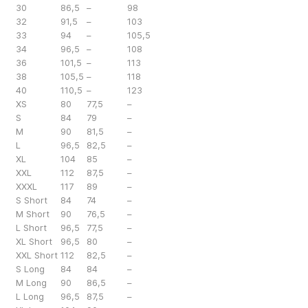
30
86,5
–
98
32
91,5
–
103
33
94
–
105,5
34
96,5
–
108
36
101,5
–
113
38
105,5
–
118
40
110,5
–
123
XS
80
77,5
–
S
84
79
–
M
90
81,5
–
L
96,5
82,5
–
XL
104
85
–
XXL
112
87,5
–
XXXL
117
89
–
S Short
84
74
–
M Short
90
76,5
–
L Short
96,5
77,5
–
XL Short
96,5
80
–
XXL Short
112
82,5
–
S Long
84
84
–
M Long
90
86,5
–
L Long
96,5
87,5
–