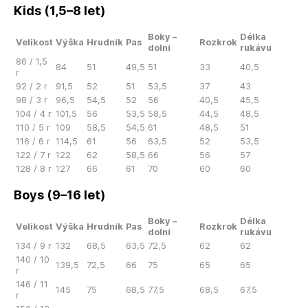
Kids (1,5–8 let)
Boky –
Délka
Velikost
Výška
Hrudník
Pas
Rozkrok
dolní
rukávu
86 / 1,5
84
51
49,5
51
33
40,5
r
92 / 2 r
91,5
52
51
53,5
37
43
98 / 3 r
96,5
54,5
52
56
40,5
45,5
104 / 4 r
101,5
56
53,5
58,5
44,5
48,5
110 / 5 r
109
58,5
54,5
61
48,5
51
116 / 6 r
114,5
61
56
63,5
52
53,5
122 / 7 r
122
62
58,5
66
56
57
128 / 8 r
127
66
61
70
60
60
Boys (9–16 let)
Boky –
Délka
Velikost
Výška
Hrudník
Pas
Rozkrok
dolní
rukávu
134 / 9 r
132
68,5
63,5
72,5
62
62
140 / 10
139,5
72,5
66
75
65
65
r
146 / 11
145
75
68,5
77,5
68,5
67,5
r