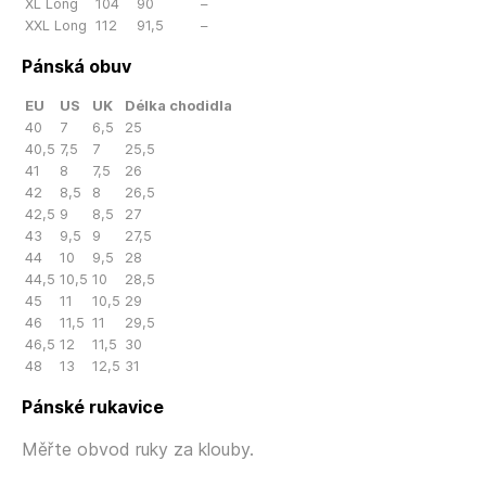
XL Long
104
90
–
XXL Long
112
91,5
–
Pánská obuv
EU
US
UK
Délka chodidla
40
7
6,5
25
40,5
7,5
7
25,5
41
8
7,5
26
42
8,5
8
26,5
42,5
9
8,5
27
43
9,5
9
27,5
44
10
9,5
28
44,5
10,5
10
28,5
45
11
10,5
29
46
11,5
11
29,5
46,5
12
11,5
30
48
13
12,5
31
Pánské rukavice
Měřte obvod ruky za klouby.