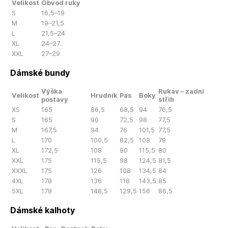
Velikost
Obvod ruky
S
16,5–19
M
19–21,5
L
21,5–24
XL
24–27
XXL
27–29
Dámské bundy
Výška
Rukáv – zadní
Velikost
Hrudník
Pas
Boky
postavy
střih
XS
165
86,5
68,5
94
76,5
S
165
90
72,5
98
77,5
M
167,5
94
76
101,5
77,5
L
170
100,5
82,5
108
79
XL
172,5
108
90
115,5
80
XXL
175
115,5
98
124,5
81,5
XXXL
175
126
108
134,5
84
4XL
178
136
118
143,5
85
5XL
178
148,5
129,5
156
86,5
Dámské kalhoty