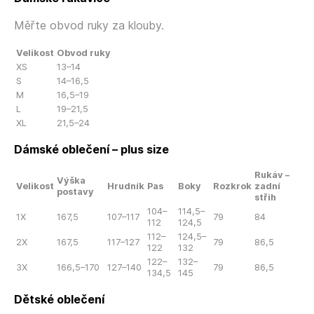
Měřte obvod ruky za klouby.
Velikost
Obvod ruky
XS
13–14
S
14–16,5
M
16,5–19
L
19–21,5
XL
21,5–24
Dámské oblečení – plus size
Rukáv –
Výška
Velikost
Hrudník
Pas
Boky
Rozkrok
zadní
postavy
střih
104–
114,5–
1X
167,5
107–117
79
84
112
124,5
112–
124,5–
2X
167,5
117–127
79
86,5
122
132
122–
132–
3X
166,5–170
127–140
79
86,5
134,5
145
Dětské oblečení