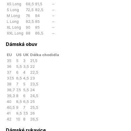
XS Long
68,5
81,5
–
S Long
72,5
82,5
–
M Long
76
84
–
L Long
82,5
85
–
XL Long
90
85
–
XXL Long
98
86,5
–
Dámská obuv
EU
US
UK
Délka chodidla
35
5
3
21,5
36
5,5
3,5
22
37
6
4
22,5
37,5
6,5
4,5
23
38
7
5
23,5
38,7
7,5
5,5
24
39,3
8
6
24,5
40
8,5
6,5
25
40,5
9
7
25,5
41
9,5
7,5
26
42
10
8
26,5
Dámské rukavice