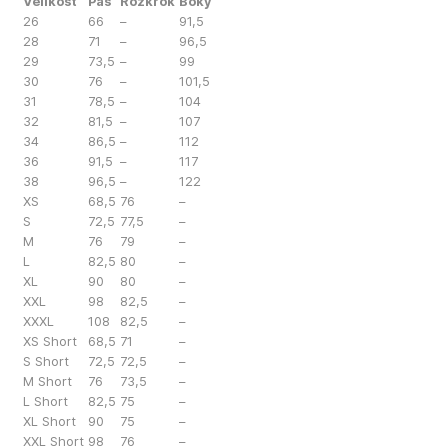
Velikost
Pas
Rozkrok
Boky
26
66
–
91,5
28
71
–
96,5
29
73,5
–
99
30
76
–
101,5
31
78,5
–
104
32
81,5
–
107
34
86,5
–
112
36
91,5
–
117
38
96,5
–
122
XS
68,5
76
–
S
72,5
77,5
–
M
76
79
–
L
82,5
80
–
XL
90
80
–
XXL
98
82,5
–
XXXL
108
82,5
–
XS Short
68,5
71
–
S Short
72,5
72,5
–
M Short
76
73,5
–
L Short
82,5
75
–
XL Short
90
75
–
XXL Short
98
76
–