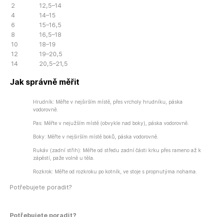
2
12,5–14
4
14–15
6
15–16,5
8
16,5–18
10
18–19
12
19–20,5
14
20,5–21,5
Jak správně měřit
Hrudník: Měřte v nejširším místě, přes vrcholy hrudníku, páska
vodorovně.
Pas: Měřte v nejužším místě (obvykle nad boky), páska vodorovně.
Boky: Měřte v nejširším místě boků, páska vodorovně.
Rukáv (zadní střih): Měřte od středu zadní části krku přes rameno až k
zápěstí, paže volně u těla.
Rozkrok: Měřte od rozkroku po kotník, ve stoje s propnutýma nohama.
Potřebujete poradit?
Potřebujete poradit?