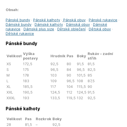
Obsah:
Pánské bundy
·
Pánské kalhoty
·
Pánská obuv
·
Pánské rukavice
·
Dámské bundy
·
Dámské kalhoty
·
Dámská obuv
·
Dámské
rukavice
·
Dámské plus size
·
Dětské oblečení
·
Dětská obuv
·
Dětské rukavice
Pánské bundy
Výška
Rukáv – zadní
Velikost
Hrudník
Pas
Boky
postavy
střih
XS
172,5
92,5
80
91,5
81,5
S
175
96,5
84
96,5
82,5
M
178
103
90
101,5
85
L
183
109
96,5
108
87,5
XL
185,5
117
104
115,5
90
XXL
190,5
124,5
112
124,5
91,5
XXXL
193
133,5
119,5
132
92,5
Pánské kalhoty
Velikost
Pas
Rozkrok
Boky
28
81,5
–
92,5