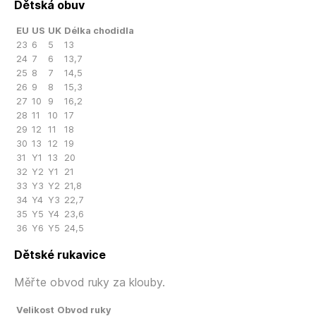
Dětská obuv
EU
US
UK
Délka chodidla
23
6
5
13
24
7
6
13,7
25
8
7
14,5
26
9
8
15,3
27
10
9
16,2
28
11
10
17
29
12
11
18
30
13
12
19
31
Y1
13
20
32
Y2
Y1
21
33
Y3
Y2
21,8
34
Y4
Y3
22,7
35
Y5
Y4
23,6
36
Y6
Y5
24,5
Dětské rukavice
Měřte obvod ruky za klouby.
Velikost
Obvod ruky