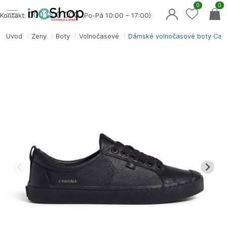
0
0
000 000 0
00
Kontakt:
(Po-Pá 10:00 – 17:00)
Úvod
Ženy
Boty
Volnočasové
Dámské volnočasové boty Car