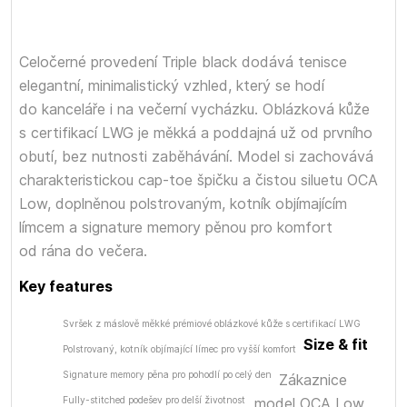
Celočerné provedení Triple black dodává tenisce
elegantní, minimalistický vzhled, který se hodí
do kanceláře i na večerní vycházku. Oblázková kůže
s certifikací LWG je měkká a poddajná už od prvního
obutí, bez nutnosti zaběhávání. Model si zachovává
charakteristickou cap-toe špičku a čistou siluetu OCA
Low, doplněnou polstrovaným, kotník objímajícím
límcem a signature memory pěnou pro komfort
od rána do večera.
Key features
Svršek z máslově měkké prémiové oblázkové kůže s certifikací LWG
Size & fit
Polstrovaný, kotník objímající límec pro vyšší komfort
Signature memory pěna pro pohodlí po celý den
Zákaznice
Fully-stitched podešev pro delší životnost
model OCA Low