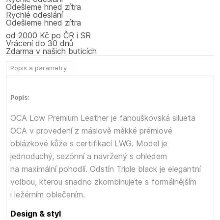
Odešleme hned zítra
Rychlé odeslání
Odešleme hned zítra
od 2000 Kč po ČR i SR
Vrácení do 30 dnů
Zdarma v našich buticích
Popis a parametry
Popis:
OCA Low Premium Leather je fanouškovská silueta
OCA v provedení z máslově měkké prémiové
oblázkové kůže s certifikací LWG. Model je
jednoduchý, sezónní a navržený s ohledem
na maximální pohodlí. Odstín Triple black je elegantní
volbou, kterou snadno zkombinujete s formálnějším
i ležérním oblečením.
Design & styl