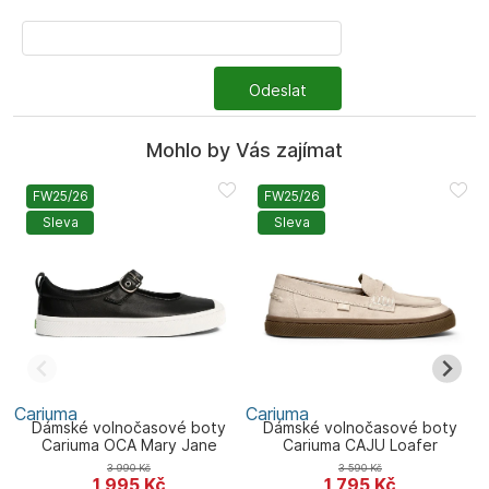
Odeslat
Mohlo by Vás zajímat
FW25/26
FW25/26
Sleva
Sleva
Cariuma
Cariuma
C
Dámské volnočasové boty
Dámské volnočasové boty
Cariuma OCA Mary Jane
Cariuma CAJU Loafer
C
3 990
Kč
3 590
Kč
1 995
Kč
1 795
Kč