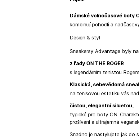
Dámské volnočasové boty 
kombinují pohodlí a nadčasový
Design & styl
Sneakersy Advantage
byly na
z řady ON THE ROGER
s legendárním tenistou Roge
Klasická, sebevědomá snea
na tenisovou estetiku vás n
čistou, elegantní siluetou,
typické pro boty ON. Charakter
prošívání a ultrajemná vegans
Snadno je nastylujete jak do s