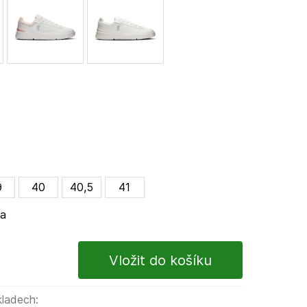
9
40
40,5
41
ma
kladech: