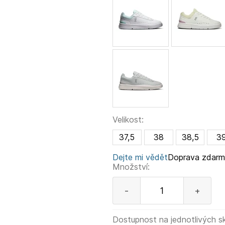
Velikost:
37,5
38
38,5
3
Dejte mi vědět
Doprava zdar
Množství:
-
+
Dostupnost na jednotlivých s