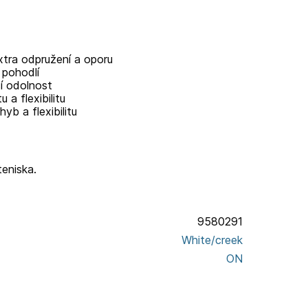
xtra odpružení a oporu
 pohodlí
í odolnost
 a flexibilitu
yb a flexibilitu
eniska.
9580291
White/creek
ON