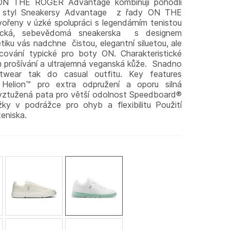
ON THE ROGER Advantage kombinují pohodlí
& styl Sneakersy Advantage z řady ON THE
řeny v úzké spolupráci s legendárním tenistou
ická, sebevědomá sneakerska s designem
tiku vás nadchne čistou, elegantní siluetou, ale
cování typické pro boty ON. Charakteristické
mum prošívání a ultrajemná veganská kůže. Snadno
etwear tak do casual outfitu. Key features
Helion™ pro extra odpružení a oporu silná
vyztužená pata pro větší odolnost Speedboard®
rážky v podrážce pro ohyb a flexibilitu Použití
eniska.