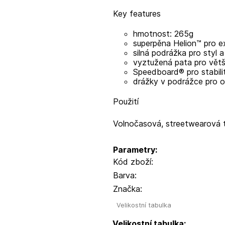
Key features
hmotnost: 265g
superpěna Helion™ pro e
silná podrážka pro styl a
vyztužená pata pro větš
Speedboard® pro stabilitu
drážky v podrážce pro oh
Použití
Volnočasová, streetwearová t
Parametry:
Kód zboží:
Barva:
Značka:
Velikostní tabulka
Velikostní tabulka: