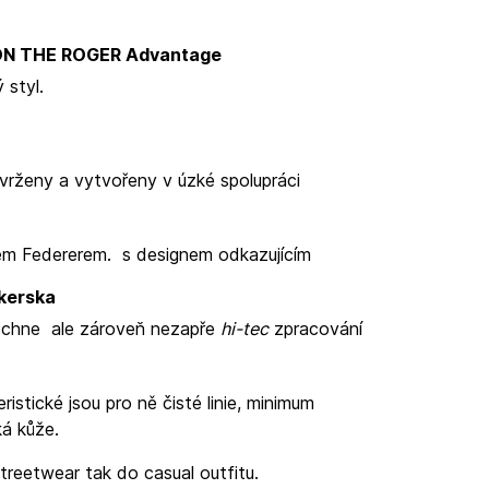
ON THE ROGER Advantage
 styl.
vrženy a vytvořeny v úzké spolupráci
rem Federerem.
s designem odkazujícím
kerska
adchne
ale zároveň nezapře
hi-tec
zpracování
istické jsou pro ně čisté linie, minimum
ká kůže.
treetwear tak do casual outfitu.