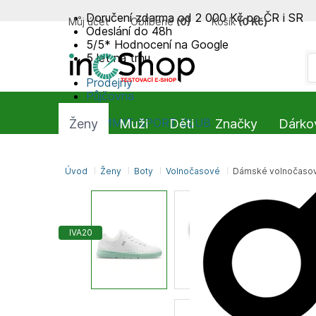
Doručení zdarma od 2 000 Kč po ČR i SR
Můj účet
Oblíbené
(
0
)
Košík
(
0 Kč
)
Odeslání do 48h
5/5* Hodnocení na Google
5 let na trhu
Prodejny
Půjčovna
Blog
SUMMIT-SPORT CLUB
Ženy
Muži
Děti
Značky
Dárko
Úvod
Ženy
Boty
Volnočasové
Dámské volnočasov
IVA20