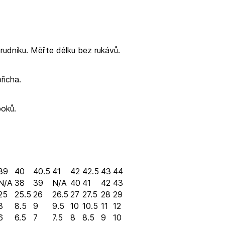
hrudníku. Měřte délku bez rukávů.
břicha.
boků.
39
40
40.5
41
42
42.5
43
44
N/A
38
39
N/A
40
41
42
43
25
25.5
26
26.5
27
27.5
28
29
8
8.5
9
9.5
10
10.5
11
12
6
6.5
7
7.5
8
8.5
9
10