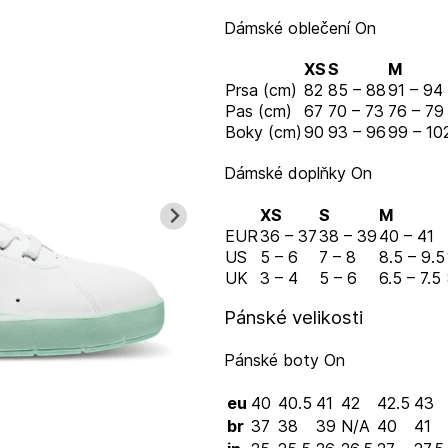
Dámské oblečení On
XS
S
M
Prsa (cm)
82
85 – 88
91 – 94
Pas (cm)
67
70 – 73
76 – 79
Boky (cm)
90
93 – 96
99 – 10
Dámské doplňky On
XS
S
M
EUR
36 – 37
38 – 39
40 – 41
US
5 – 6
7 – 8
8.5 – 9.5
UK
3 – 4
5 – 6
6.5 – 7.5
Pánské velikosti
Pánské boty On
eu
40
40.5
41
42
42.5
43
br
37
38
39
N/A
40
41