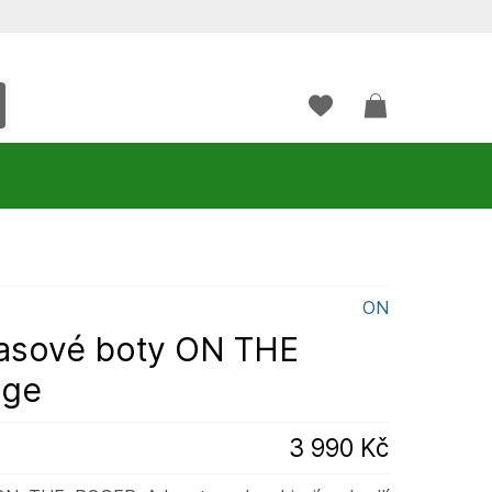
ON
asové boty ON THE
age
3 990 Kč