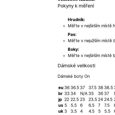
Pokyny k měření
Hrudník:
Měřte v nejširším místě 
Pas:
Měřte v nejužším místě 
Boky:
Měřte v nejširším místě 
Dámské velikosti
Dámské boty On
eu
36
36.5
37
37.5
38
38.5
br
33
34
N/A
35
36
37
jp
22
22.5
23
23.5
24
24.5
us
5
5.5
6
6.5
7
7.5
uk
3
3.5
4
4.5
5
5.5