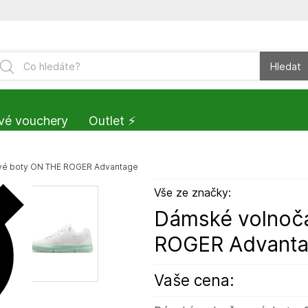
Hledat
vé vouchery
Outlet ⚡️
é boty ON THE ROGER Advantage
Vše ze značky:
Dámské volnoč
ROGER Advant
Vaše cena: