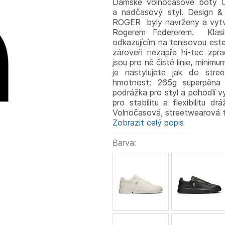
Dámské volnočasové boty 
a nadčasový styl. Design 
ROGER byly navrženy a vytvo
Rogerem Federerem. Klas
odkazujícím na tenisovou este
zároveň nezapře hi-tec zpra
jsou pro ně čisté linie, mini
je nastylujete jak do stre
hmotnost: 265g superpěna 
podrážka pro styl a pohodlí 
pro stabilitu a flexibilitu d
Volnočasová, streetwearová t
Zobrazit celý popis
Barva: