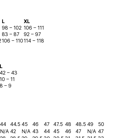
L
XL
98 – 102
106 – 111
83 – 87
92 – 97
2
106 – 110
114 – 118
L
42 – 43
10 – 11
8 – 9
44
44.5
45
46
47
47.5
48
48.5
49
50
N/A
42
N/A
43
44
45
46
47
N/A
47