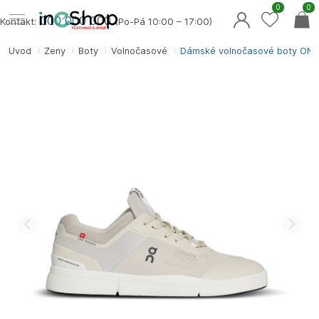
0
0
000 000 0
00
Kontakt:
(Po-Pá 10:00 – 17:00)
Úvod
Ženy
Boty
Volnočasové
Dámské volnočasové boty ON 