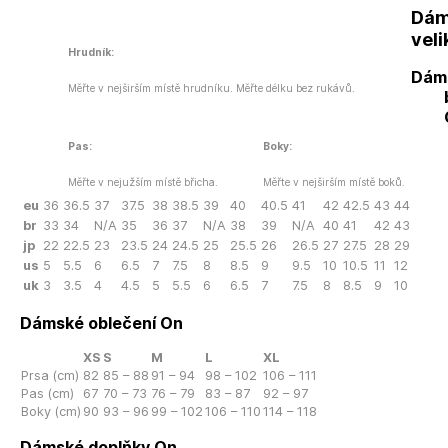
Dám
veli
Hrudník:
Dám
Měřte v nejširším místě hrudníku. Měřte délku bez rukávů.
Pas:
Boky:
Měřte v nejužším místě břicha.
Měřte v nejširším místě boků.
eu
36
36.5
37
37.5
38
38.5
39
40
40.5
41
42
42.5
43
44
br
33
34
N/A
35
36
37
N/A
38
39
N/A
40
41
42
43
jp
22
22.5
23
23.5
24
24.5
25
25.5
26
26.5
27
27.5
28
29
us
5
5.5
6
6.5
7
7.5
8
8.5
9
9.5
10
10.5
11
12
uk
3
3.5
4
4.5
5
5.5
6
6.5
7
7.5
8
8.5
9
10
Dámské oblečení On
XS
S
M
L
XL
Prsa (cm)
82
85 – 88
91 – 94
98 – 102
106 – 111
Pas (cm)
67
70 – 73
76 – 79
83 – 87
92 – 97
Boky (cm)
90
93 – 96
99 – 102
106 – 110
114 – 118
Dámské doplňky On