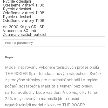
Rychlé odeslání
Odešleme
v úterý
11.08.
Rychlé odeslání
Odešleme
v úterý
11.08.
Rychlé odeslání
Odešleme
v úterý
11.08.
od 2000 Kč po ČR i SR
Vrácení do 30 dnů
Zdarma v našich buticích
Popis a parametry
Popis:
Model inspirovaný výkonem tenisových profesionálů
THE ROGER Spin, teniska s novým nádechem. Svršek
z prodyšné síťoviny pro maximální pohodlí i v teplém
počasí, dostatečná stabilita a tlumení bez ohledu
na to, jak dlouhý bude váš den. A co víc, díky téměř
25% recyklovaných materiálů jde o dosud
nejudržitelnější model z kolekce THE ROGER.