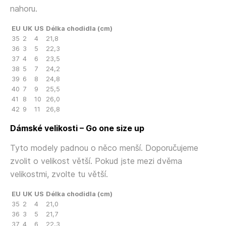
nahoru.
EU
UK
US
Délka chodidla (cm)
35
2
4
21,8
36
3
5
22,3
37
4
6
23,5
38
5
7
24,2
39
6
8
24,8
40
7
9
25,5
41
8
10
26,0
42
9
11
26,8
Dámské velikosti – Go one size up
Tyto modely padnou o něco menší. Doporučujeme
zvolit o velikost větší. Pokud jste mezi dvěma
velikostmi, zvolte tu větší.
EU
UK
US
Délka chodidla (cm)
35
2
4
21,0
36
3
5
21,7
37
4
6
22,3