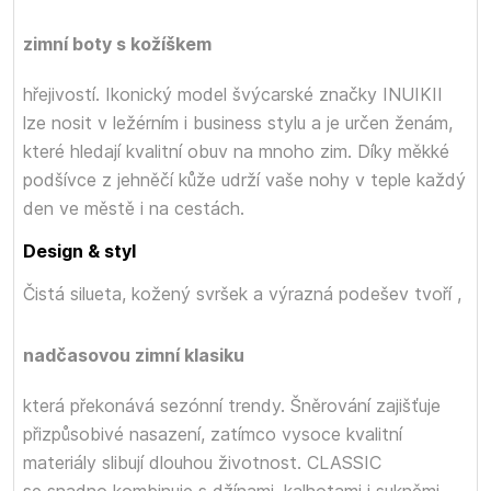
zimní boty s kožíškem
hřejivostí. Ikonický model švýcarské značky INUIKII
lze nosit v ležérním i business stylu a je určen ženám,
které hledají kvalitní obuv na mnoho zim. Díky měkké
podšívce z jehněčí kůže udrží vaše nohy v teple každý
den ve městě i na cestách.
Design & styl
Čistá silueta, kožený svršek a výrazná podešev tvoří
,
nadčasovou zimní klasiku
která překonává sezónní trendy. Šněrování zajišťuje
přizpůsobivé nasazení, zatímco vysoce kvalitní
materiály slibují dlouhou životnost. CLASSIC