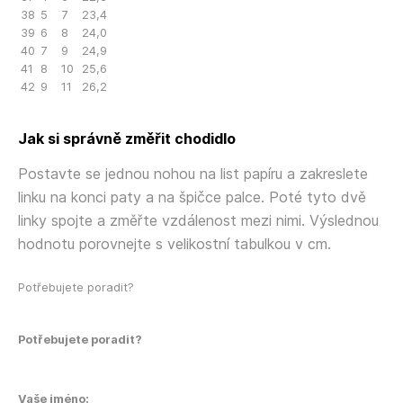
38
5
7
23,4
39
6
8
24,0
40
7
9
24,9
41
8
10
25,6
42
9
11
26,2
Jak si správně změřit chodidlo
Postavte se jednou nohou na list papíru a zakreslete
linku na konci paty a na špičce palce. Poté tyto dvě
linky spojte a změřte vzdálenost mezi nimi. Výslednou
hodnotu porovnejte s velikostní tabulkou v cm.
Potřebujete poradit?
Potřebujete poradit?
Vaše jméno: