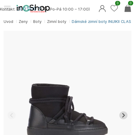
0
0
000 000 0
00
Kontakt:
(Po-Pá 10:00 – 17:00)
Úvod
Ženy
Boty
Zimní boty
Dámské zimní boty INUIKII CLASS