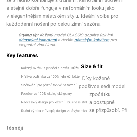
se snadno kombinuje s džínami, kalhotami i sukněmi
a stejně dobře funguje v neformálním looku jako
v elegantnějším městském stylu. Ideální volba pro
každodenní nošení po celou zimní sezónu.
Styling tip:
Kožený model CLASSIC doplňte úzkými
dámskými kalhotami
a delším
dámským kabátem
pro
elegantní zimní look.
Key features
Size & fit
Kožený svršek z jehněčí a hovězí kůže
Hřejivá podšívka ze 100% jehněčí kůže
Díky kožené
Šněrování pro přizpůsobivé nasazení
podšívce sedí model
zpočátku
Podešev ze 100% ekologické gumy
a postupně
Nadčasový design pro ležérní i business styl
se přizpůsobí. Při
Ruční výroba v Evropě, design ze Švýcarska
těsněji