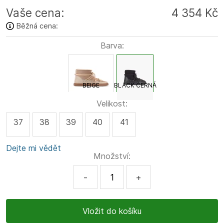
Vaše cena:
4 354 Kč
Běžná cena:
Barva:
BEIGE
BLACK ČERNÁ
Velikost:
37
38
39
40
41
Dejte mi vědět
Množství:
-
+