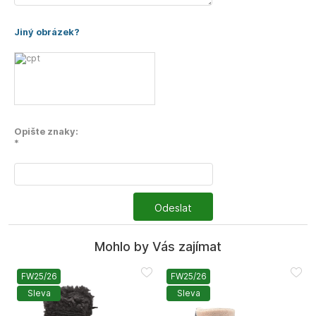
Jiný obrázek?
Opište znaky:
*
Odeslat
Mohlo by Vás zajímat
FW25/26
FW25/26
Sleva
Sleva