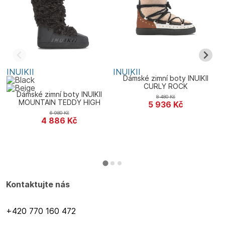
INUIKII
INUIKII
I
Dámské zimní boty INUIKII
CURLY ROCK
Dámské zimní boty INUIKII
8 480
Kč
MOUNTAIN TEDDY HIGH
5 936
Kč
6 980
Kč
4 886
Kč
Kontaktujte nás
+420 770 160 472