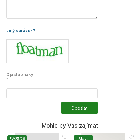
Jiný obrázek?
Opište znaky:
*
Odeslat
Mohlo by Vás zajímat
FW25/26
Sleva