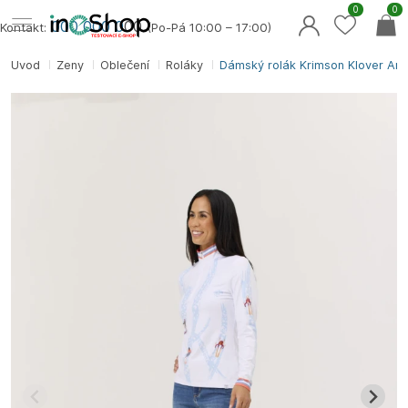
0
0
000 000 0
00
Kontakt:
(Po-Pá 10:00 – 17:00)
Úvod
Ženy
Oblečení
Roláky
Dámský rolák Krimson Klover Arie