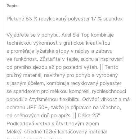
Popis:
Pletené 83 % recyklovaný polyester 17 % spandex
Vyjádřete se v pohybu. Ariel Ski Top kombinuje
technickou výkonnost s grafickou kreativitou
a proměňuje lyžařské stopy v nápisy a zábavu
ve funkčnost. Zůstaňte v teple, suchu a inspirovaní
od prvního sjezdu až po poslední výtah. || Tento
pružný materiál, navržený pro pohyb a vyrobený
s jasným účelem, kombinuje recyklovaný polyester
se spandexem pro měkkou kompresi, rychleschnoucí
pohodlí a čtyřsměrnou flexibilitu. Odvádí vlhkost a má
ochranu UPF 50+, takže je připraven na všechno,
od sněhových dnů po apr?s. || Délka 25"
Podkladová vrstva s čtvrtinovým zipem
Měkký, středně těžký kartáčovaný materiál