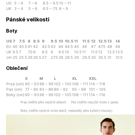
US
5 – 6
7 – 8
8.5 – 9.5
10 – 11
UK
3 – 4
5 – 6
6.5 – 7.5
8 – 9
Pánské velikosti
Boty
US
7
7.5
8
8.5
9
9.5
10
10.5
11
11.5
12
12.5
13
14
EU
40
40.5
41
42
42.5
43
44
44.5
45
46
47
47.5
48
49
UK
6.5
7
7.5
8
8.5
9
9.5
10
10.5
11
11.5
12
12.5
13.5
cm
25
25.5
26
26.5
27
27.5
28
28.5
29
29.5
30
30.5
31
31.5
Oblečení
S
M
L
XL
XXL
Prsa (cm)
90 – 93
96 – 99
102 – 105
108 – 111
114 – 118
Pas (cm)
77 – 80
83 – 86
89 – 92
95 – 98
101 – 105
Boky (cm)
90 – 93
96 – 99
102 – 105
108 – 111
114 – 118
Prsa (měřte přes nejširší oblast)
Pas (měřte nejužší místo v pase)
Boky (měřte nejširší místo boků, nejčastěji přes kyčelní klouby)