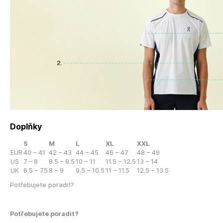
Doplňky
S
M
L
XL
XXL
EUR
40 – 41
42 – 43
44 – 45
46 – 47
48 – 49
US
7 – 8
8.5 – 9.5
10 – 11
11.5 – 12.5
13 – 14
UK
6.5 – 7.5
8 – 9
9.5 – 10.5
11 – 11.5
12.5 – 13.5
Potřebujete poradit?
Potřebujete poradit?