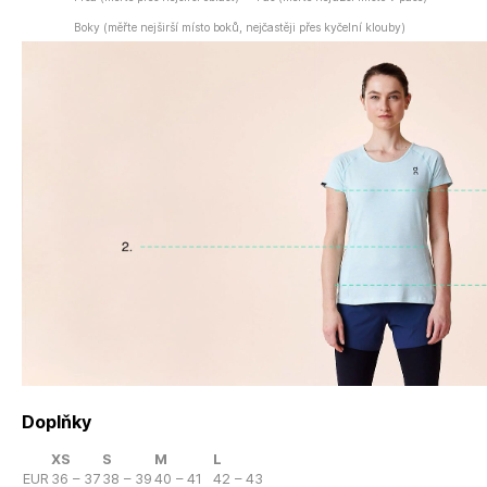
Boky (měřte nejširší místo boků, nejčastěji přes kyčelní klouby)
Doplňky
XS
S
M
L
EUR
36 – 37
38 – 39
40 – 41
42 – 43