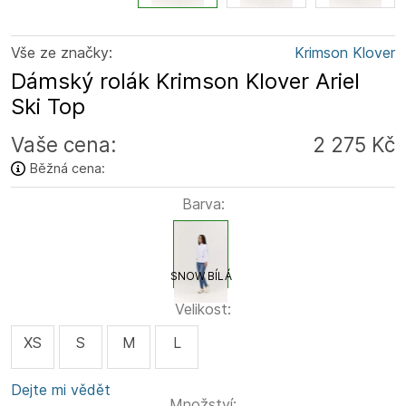
Vše ze značky:
Krimson Klover
Dámský rolák Krimson Klover Ariel
Ski Top
Vaše cena:
2 275 Kč
Běžná cena:
Barva:
SNOW BÍLÁ
Velikost:
XS
S
M
L
Dejte mi vědět
Množství: