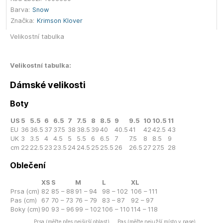
Barva:
Snow
Značka:
Krimson Klover
Velikostní tabulka
Velikostní tabulka:
Dámské velikosti
Boty
US
5
5.5
6
6.5
7
7.5
8
8.5
9
9.5
10
10.5
11
EU
36
36.5
37
37.5
38
38.5
39
40
40.5
41
42
42.5
43
UK
3
3.5
4
4.5
5
5.5
6
6.5
7
7.5
8
8.5
9
cm
22
22.5
23
23.5
24
24.5
25
25.5
26
26.5
27
27.5
28
Oblečení
XS
S
M
L
XL
Prsa (cm)
82
85 – 88
91 – 94
98 – 102
106 – 111
Pas (cm)
67
70 – 73
76 – 79
83 – 87
92 – 97
Boky (cm)
90
93 – 96
99 – 102
106 – 110
114 – 118
Prsa (měřte přes nejširší oblast)
Pas (měřte nejužší místo v pase)