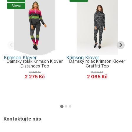
Sleva
Krimson Klover
Krimson Klover
K
Dámský rolák Krimson Klover
Dámský rolák Krimson Klover
Distances Top
Graffiti Top
3 250
Kč
2 950
Kč
2 275
Kč
2 065
Kč
Kontaktujte nás