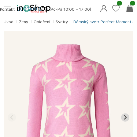
0
0
000 000 0
00
Kontakt:
(Po-Pá 10:00 – 17:00)
Úvod
Ženy
Oblečení
Svetry
Dámský svetr Perfect Moment St