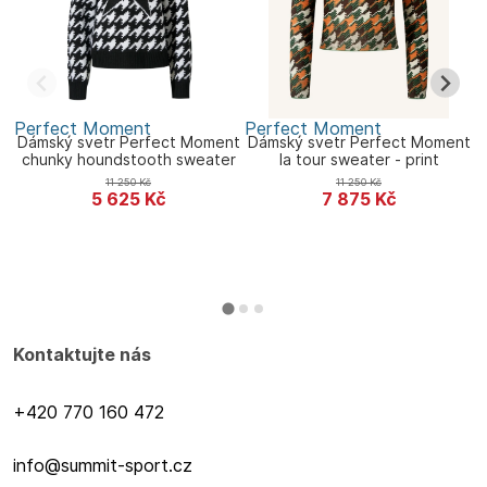
Perfect Moment
Perfect Moment
P
Dámský svetr Perfect Moment
Dámský svetr Perfect Moment
chunky houndstooth sweater
la tour sweater - print
D
11 250
Kč
11 250
Kč
5 625
Kč
7 875
Kč
Kontaktujte nás
+420 770 160 472
info@summit-sport.cz