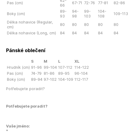
62-
Pas (cm)
67-71
72-76
77-81
82-86
66
89-
94-
99-
104-
Boky (cm)
109-113
93
98
103
108
Délka nohavice (Regular,
80
80
80
80
80
cm)
Délka nohavice (Long, cm)
84
84
84
84
84
Pánské oblečení
S
M
L
XL
Hrudník (cm)
91-96
99-104
107-112
114-122
Pas (cm)
74-79
81-86
89-95
96-104
Boky (cm)
89-94
97-102
104-109
112-117
Potřebujete poradit?
Potřebujete poradit?
Vaše jméno:
*