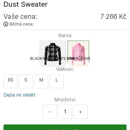
Dust Sweater
Vaše cena:
7 266 Kč
Běžná cena:
Barva:
BLACK/SNOW WHITE STAR
PINK RŮŽOVÁ
Velikost:
XS
S
M
L
Dejte mi vědět
Množství:
-
+