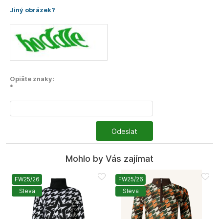
Jiný obrázek?
Opište znaky:
*
Odeslat
Mohlo by Vás zajímat
FW25/26
FW25/26
Sleva
Sleva