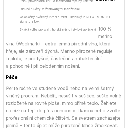
Rolák pro ochranu krku a maximální tepelný komfort
Dlouhé rukávy se žebrovanými manžetami
Celoplošný hvězdný intarzní vzor – ikonický PERFECT MOMENT
signature look
100 %
Skvělá volba pro svah, horské město i stylové aprés-ski
merino
vlna (Woolmark) – extra jemná přírodní vlna, která
hřeje, ale zároveň dýchá. Merino přirozeně reguluje
teplotu, je prodyšné, částečně antibakteriální
a pohodlné i při celodenním nošení.
Péče
Perte ručně ve studené vodě nebo na velmi šetrný
vlněný program. Nebělit, nesušit v sušičce, sušte volně
rozložené na rovné ploše, mimo přímé teplo. Žehlete
na nízkou teplotu přes ochrannou tkaninu nebo zvolte
profesionální chemické čištění. Se svetrem zacházejte
jemně – tento úplet může přirozeně lehce žmolkovat.