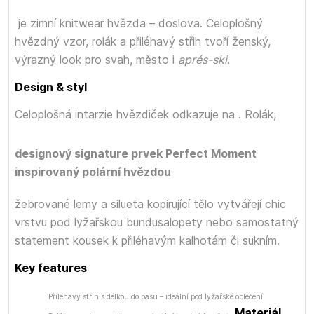
je zimní knitwear hvězda – doslova. Celoplošný
hvězdný vzor, rolák a přiléhavý střih tvoří ženský,
výrazný look pro svah, město i
aprés-ski
.
Design & styl
Celoplošná intarzie hvězdiček odkazuje na
. Rolák,
designový signature prvek Perfect Moment
inspirovaný polární hvězdou
žebrované lemy a silueta kopírující tělo vytvářejí chic
vrstvu pod lyžařskou bundusalopety nebo samostatný
statement kousek k přiléhavým kalhotám či sukním.
Key features
Přiléhavý střih s délkou do pasu – ideální pod lyžařské oblečení
Materiál