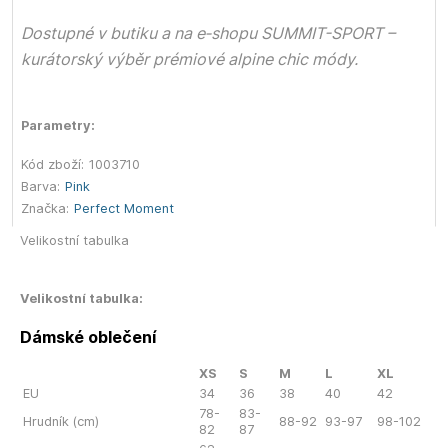
Dostupné v butiku a na e‑shopu SUMMIT-SPORT –
kurátorský výběr prémiové alpine chic módy.
Parametry:
Kód zboží:
1003710
Barva:
Pink
Značka:
Perfect Moment
Velikostní tabulka
Velikostní tabulka:
Dámské oblečení
XS
S
M
L
XL
EU
34
36
38
40
42
78-
83-
Hrudník (cm)
88-92
93-97
98-102
82
87