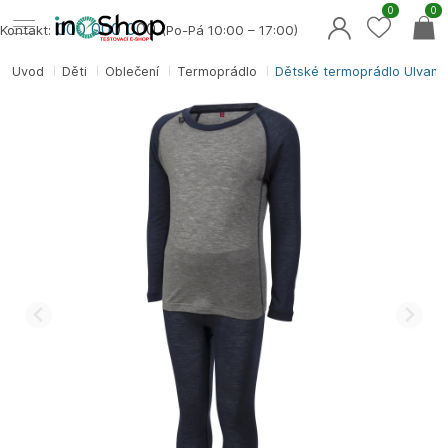
0
0
000 000 0
00
Kontakt:
(Po-Pá 10:00 – 17:00)
Úvod
Děti
Oblečení
Termoprádlo
Dětské termoprádlo Ulvang 