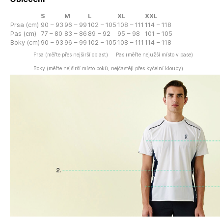
S
M
L
XL
XXL
Prsa (cm)
90 – 93
96 – 99
102 – 105
108 – 111
114 – 118
Pas (cm)
77 – 80
83 – 86
89 – 92
95 – 98
101 – 105
Boky (cm)
90 – 93
96 – 99
102 – 105
108 – 111
114 – 118
Prsa (měřte přes nejširší oblast)
Pas (měřte nejužší místo v pase)
Boky (měřte nejširší místo boků, nejčastěji přes kyčelní klouby)