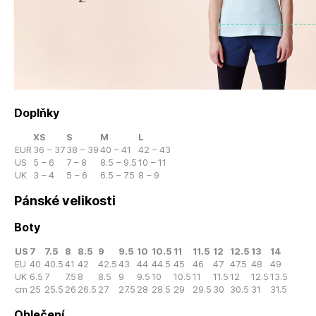
Doplňky
XS
S
M
L
EUR
36 – 37
38 – 39
40 – 41
42 – 43
US
5 – 6
7 – 8
8.5 – 9.5
10 – 11
UK
3 – 4
5 – 6
6.5 – 7.5
8 – 9
Pánské velikosti
Boty
US
7
7.5
8
8.5
9
9.5
10
10.5
11
11.5
12
12.5
13
14
EU
40
40.5
41
42
42.5
43
44
44.5
45
46
47
47.5
48
49
UK
6.5
7
7.5
8
8.5
9
9.5
10
10.5
11
11.5
12
12.5
13.5
cm
25
25.5
26
26.5
27
27.5
28
28.5
29
29.5
30
30.5
31
31.5
Oblečení