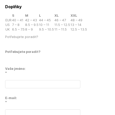
Doplňky
S
M
L
XL
XXL
EUR
40 – 41
42 – 43
44 – 45
46 – 47
48 – 49
US
7 – 8
8.5 – 9.5
10 – 11
11.5 – 12.5
13 – 14
UK
6.5 – 7.5
8 – 9
9.5 – 10.5
11 – 11.5
12.5 – 13.5
Potřebujete poradit?
Potřebujete poradit?
Vaše jméno:
*
E-mail:
*