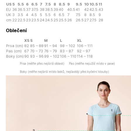
US
5
5.5
6
6.5
7
7.5
8
8.5
9
9.5
10
10.5
11
EU
36
36.5
37
37.5
38
38.5
39
40
40.5
41
42
42.5
43
UK
3
3.5
4
4.5
5
5.5
6
6.5
7
7.5
8
8.5
9
cm
22
22.5
23
23.5
24
24.5
25
25.5
26
26.5
27
27.5
28
Oblečení
XS
S
M
L
XL
Prsa (cm)
82
85 – 88
91 – 94
98 – 102
106 – 111
Pas (cm)
67
70 – 73
76 – 79
83 – 87
92 – 97
Boky (cm)
90
93 – 96
99 – 102
106 – 110
114 – 118
Prsa (měřte přes nejširší oblast)
Pas (měřte nejužší místo v pase)
Boky (měřte nejširší místo boků, nejčastěji přes kyčelní klouby)