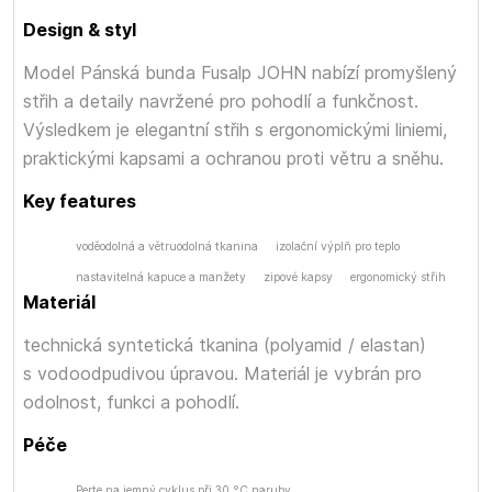
Design & styl
Model Pánská bunda Fusalp JOHN nabízí promyšlený
střih a detaily navržené pro pohodlí a funkčnost.
Výsledkem je elegantní střih s ergonomickými liniemi,
praktickými kapsami a ochranou proti větru a sněhu.
Key features
voděodolná a větruodolná tkanina
izolační výplň pro teplo
nastavitelná kapuce a manžety
zipové kapsy
ergonomický střih
Materiál
technická syntetická tkanina (polyamid / elastan)
s vodoodpudivou úpravou. Materiál je vybrán pro
odolnost, funkci a pohodlí.
Péče
Perte na jemný cyklus při 30 °C naruby.