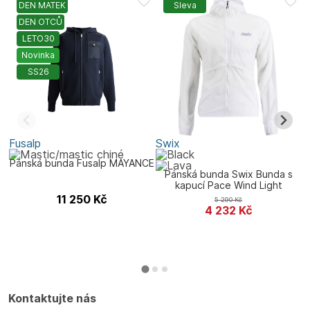
DEN MATEK
Sleva
DEN OTCŮ
LETO30
Novinka
SS26
Fusalp
Swix
F
P
Pánská bunda Fusalp MAYANCE
Pánská bunda Swix Bunda s
kapucí Pace Wind Light
11 250
Kč
5 290
Kč
4 232
Kč
Kontaktujte nás