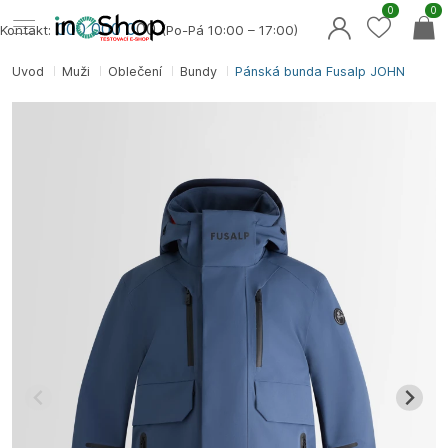
0
0
000 000 0
00
Kontakt:
(Po-Pá 10:00 – 17:00)
Úvod
Muži
Oblečení
Bundy
Pánská bunda Fusalp JOHN