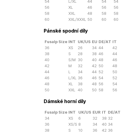
54
L/XL
44
54
54
56
XL
46
56
56
58
XXL
48
58
58
60
XXL/XXXL
50
60
60
Pánské spodní díly
Fusalp Size
INT
UK/US
EU
DE/AT
IT
36
XS
26
34
44
42
38
S
28
38
46
44
40
S/M
30
40
48
46
42
M
32
42
50
48
44
L
34
44
52
50
46
L/XL
36
46
54
52
48
XL
38
48
56
54
50
XXL
40
50
58
56
Dámské horní díly
Fusalp Size
INT
UK/US
EUR
IT
DE/AT
34
XS
6
32
38
32
36
XS/S
8
34
40
34
38
S
10
36
42
36