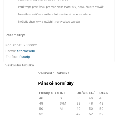
Používejte prostředek pro technické materiály, nepoužívejte aviváž.
Nesušte v sušičce – sušte volně zavěšené nebo rozložené.
Nečistit chemicky a nežehlit na vysokou teplotu.
Parametry:
Kód zboží:
2000021
Barva:
Storm/soul
Značka:
Fusalp
Velikostní tabulka
Velikostní tabulka:
Pánské horní díly
Fusalp Size
INT
UK/US
EU/IT
DE/AT
46
S
36
46
46
48
S/M
38
48
48
50
M
40
50
50
52
L
42
52
52