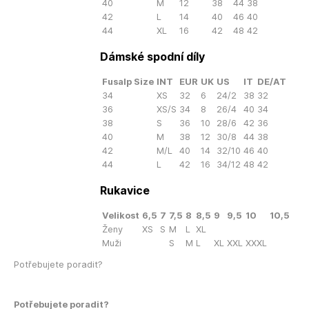
40
M
12
38
44
38
42
L
14
40
46
40
44
XL
16
42
48
42
Dámské spodní díly
Fusalp Size
INT
EUR
UK
US
IT
DE/AT
34
XS
32
6
24/2
38
32
36
XS/S
34
8
26/4
40
34
38
S
36
10
28/6
42
36
40
M
38
12
30/8
44
38
42
M/L
40
14
32/10
46
40
44
L
42
16
34/12
48
42
Rukavice
Velikost
6,5
7
7,5
8
8,5
9
9,5
10
10,5
Ženy
XS
S
M
L
XL
Muži
S
M
L
XL
XXL
XXXL
Potřebujete poradit?
Potřebujete poradit?