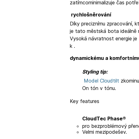
zatímco
minimalizuje čas potře
rychlošněrování
Díky preciznímu zpracování, k
je tato městská bota ideálně
Vysoká návratnost energie je 
k
.
dynamickému a komfortním
Styling tip:
Model Cloudtilt
zkominu
On tón v tónu.
Key features
CloudTec Phase®
pro bezproblémový přen
Velmi
mezipodešev.