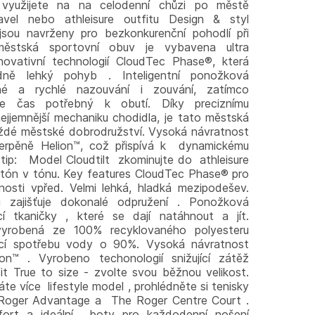
e využijete na na celodenní chůzi po městě
avel nebo athleisure outfitu Design & styl
jsou navrženy pro bezkonkurenční pohodlí při
městská sportovní obuv je vybavena ultra
ovativní technologií CloudTec Phase®, která
ádně lehký pohyb . Inteligentní ponožková
né a rychlé nazouvání i zouvání, zatímco
uje čas potřebný k obutí. Díky preciznímu
ejjemnější mechaniku chodidla, je tato městská
aždé městské dobrodružství. Vysoká návratnost
uperpěně Helion™, což přispívá k dynamickému
 tip: Model Cloudtilt zkominujte do athleisure
 tón v tónu. Key features CloudTec Phase® pro
sti vpřed. Velmi lehká, hladká mezipodešev.
ů zajišťuje dokonalé odpružení . Ponožková
í tkaničky , které se dají natáhnout a jít.
 vyrobená ze 100% recyklovaného polyesteru
jící spotřebu vody o 90%. Vysoká návratnost
on™ . Vyrobeno techonologií snižující zátěž
fit True to size - zvolte svou běžnou velikost.
 více lifestyle model , prohlédněte si tenisky
Roger Advantage a The Roger Centre Court .
omfort a ideální boty pro každodenní nošení