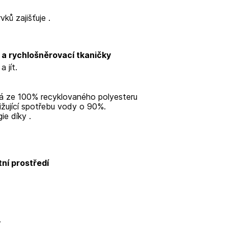
vků zajišťuje
.
a rychlošněrovací tkaničky
a jít.
ná ze 100% recyklovaného polyesteru
ižující spotřebu vody o 90%.
gie díky
.
tní prostředí
.