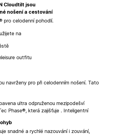
 Cloudtilt jsou
né nošení a cestování
® pro celodenní pohodlí.
užijete na
ěstě
leisure outfitu
sou navrženy pro
při celodenním nošení. Tato
bavena ultra odpruženou mezipodešví
Tec Phase®, která zajišťuje
. Inteligentní
pohyb
e snadné a rychlé nazouvání i zouvání,