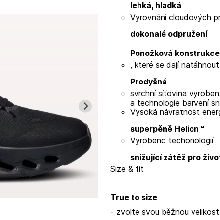
lehká, hladká
Vyrovnání cloudových pr
dokonalé odpružení
Ponožková konstrukce 
, které se dají natáhnout 
Prodyšná
svrchní síťovina vyrobe
a technologie barvení sn
Vysoká návratnost ener
superpěně Helion™
Vyrobeno techonologií
snižující zátěž pro živo
Size & fit
True to size
- zvolte svou běžnou velikost