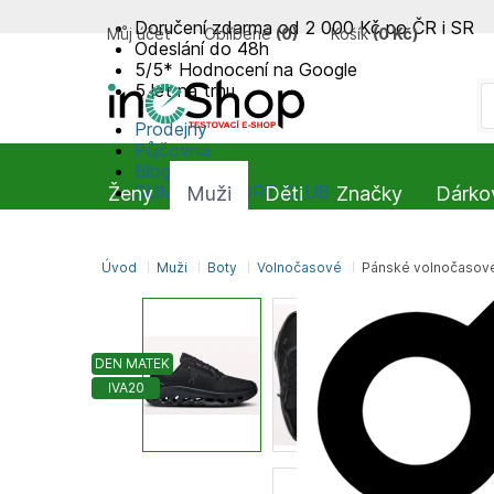
Doručení zdarma od 2 000 Kč po ČR i SR
Můj účet
Oblíbené
(
0
)
Košík
(
0 Kč
)
Odeslání do 48h
5/5* Hodnocení na Google
5 let na trhu
Prodejny
Půjčovna
Blog
SUMMIT-SPORT CLUB
Ženy
Muži
Děti
Značky
Dárko
Úvod
Muži
Boty
Volnočasové
Pánské volnočasové
DEN MATEK
IVA20