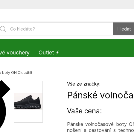
Hledat
vé vouchery
Outlet ⚡️
 boty ON Cloudtilt
Vše ze značky:
Pánské volnoča
Vaše cena:
Pánské volnočasové boty ON 
nošení a cestování s techno