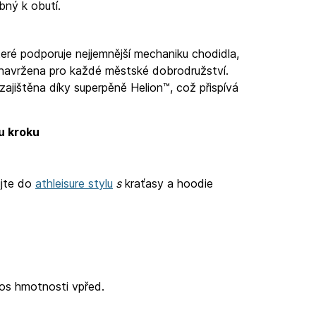
bný k obutí.
teré podporuje nejjemnější mechaniku chodidla,
 navržena pro každé městské dobrodružství.
zajištěna díky superpěně Helion™, což přispívá
u kroku
jte do
athleisure stylu
s
kraťasy a hoodie
os hmotnosti vpřed.