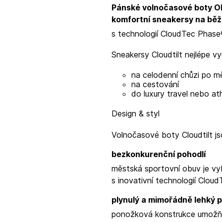
Pánské volnočasové boty ON
komfortní sneakersy na běž
s technologií CloudTec Phase
Sneakersy Cloudtilt nejlépe vy
na celodenní chůzi po m
na cestování
do luxury travel nebo ath
Design & styl
Volnočasové boty Cloudtilt j
bezkonkurenční pohodlí
městská sportovní obuv je vy
s inovativní technologií Cloud
plynulý a mimořádně lehký 
ponožková konstrukce umožňuj