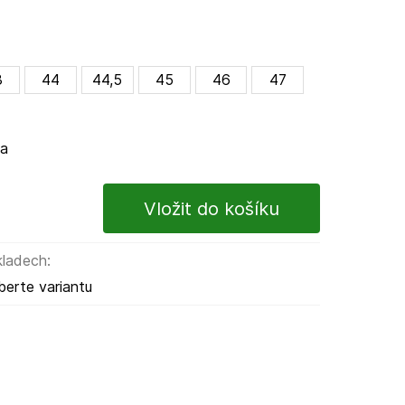
3
44
44,5
45
46
47
ma
kladech:
berte variantu