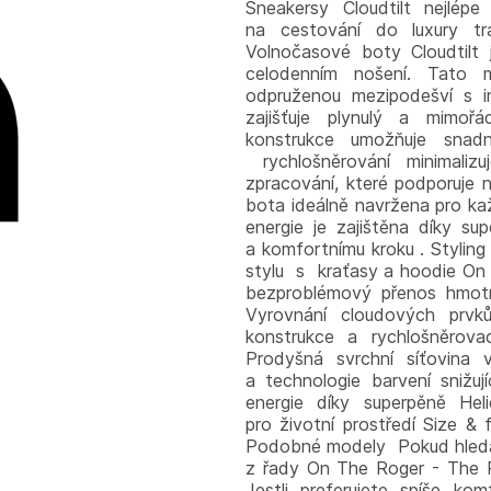
Sneakersy Cloudtilt nejlép
na cestování do luxury tr
Volnočasové boty Cloudtilt 
celodenním nošení. Tato 
odpruženou mezipodešví s in
zajišťuje plynulý a mimoř
konstrukce umožňuje snad
rychlošněrování minimaliz
zpracování, které podporuje n
bota ideálně navržena pro k
energie je zajištěna díky s
a komfortnímu kroku . Styling
stylu s kraťasy a hoodie On
bezproblémový přenos hmotno
Vyrovnání cloudových prvk
konstrukce a rychlošněrovac
Prodyšná svrchní síťovina
a technologie barvení snižu
energie díky superpěně Heli
pro životní prostředí Size & 
Podobné modely Pokud hledáte
z řady On The Roger - The 
Jestli preferujete spíše k