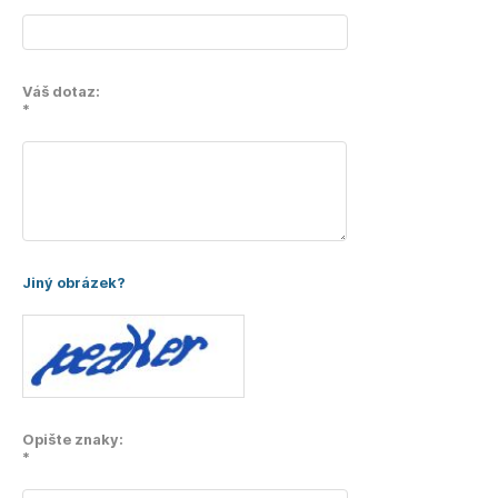
Váš dotaz:
*
Jiný obrázek?
Opište znaky:
*