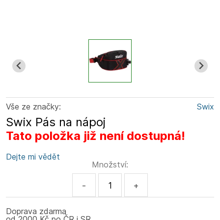
Vše ze značky:
Swix
Swix Pás na nápoj
Tato položka již není dostupná!
Dejte mi vědět
Množství:
-
+
Doprava zdarma
od 2000 Kč po ČR i SR