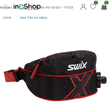
0
0
000 000 0
00
Kontakt:
(Po-Pá 10:00 – 17:00)
Úvod
Swix Pás na nápoj