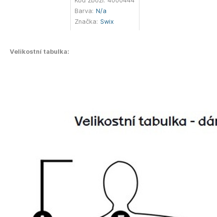
Kód zboží:
4000444
Barva:
N/a
Značka:
Swix
Velikostní tabulka: