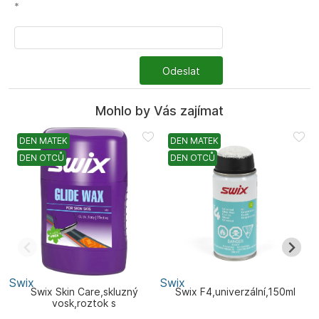
*
Odeslat
Mohlo by Vás zajímat
DEN MATEK
DEN MATEK
DEN OTCŮ
DEN OTCŮ
Swix
Swix
S
Swix Skin Care,skluzný
Swix F4,univerzální,150ml
vosk,roztok s
aplikátorem,100ml