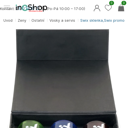
0
0
000 000 0
00
Kontakt:
(Po-Pá 10:00 – 17:00)
Úvod
Ženy
Ostatní
Vosky a servis
Swix sklenka,Swix promo,b