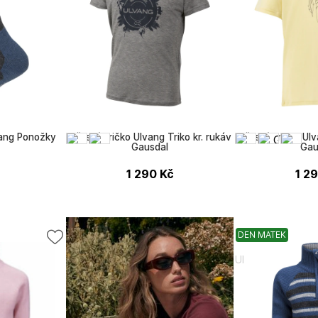
ang Ponožky
Dětské tričko Ulvang Triko kr. rukáv
Dětské tričko Ulv
Gausdal
Gau
č
1 290
Kč
1 2
DEN MATEK
Ulvang
Ulvang