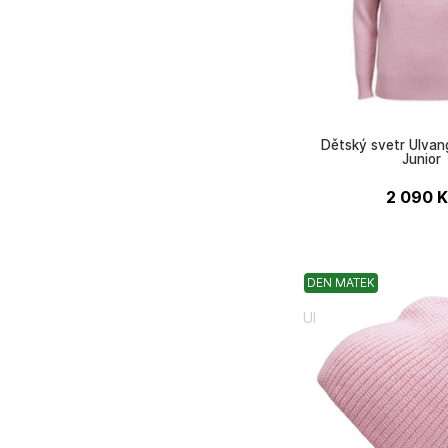
Dětský svetr Ulvan
Junior
2 090
K
DEN MATEK
Ulvang