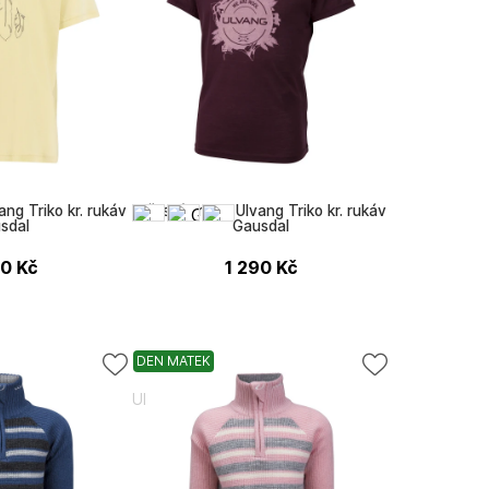
ang Triko kr. rukáv
Dětské tričko Ulvang Triko kr. rukáv
sdal
Gausdal
90
Kč
1 290
Kč
DEN MATEK
Ulvang