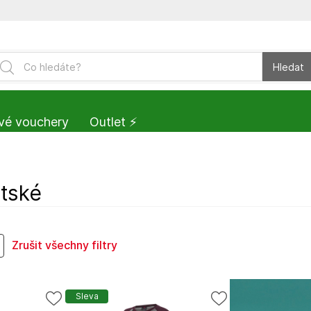
Hledat
vé vouchery
Outlet ⚡️
tské
Zrušit všechny filtry
Sleva