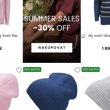
g Svetr Rav
Dětský svetr Ulv
č
1 8
DEN MATEK
DEN MATEK
Ulvang