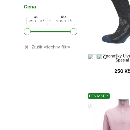
další (+6)
Cena
od
do
-
Kč
Kč
Zrušit všechny filtry
Dětské ponožky Ulv
Spesial
250
K
DEN MATEK
Ulvang