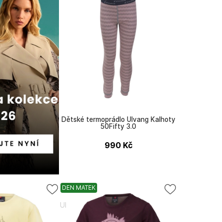
Dětské termoprádlo Ulvang Kalhoty
50Fifty 3.0
990
Kč
DEN MATEK
Ulvang