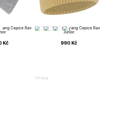
lvang Čepice Rav
Dětská čepice Ulvang Čepice Rav
nior
Junior
0
Kč
990
Kč
Ulvang