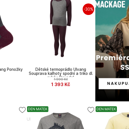
-30%
ang Ponožky
Dětské termoprádlo Ulvang
Souprava kalhoty spodní a triko dl.
rukáv Gausdal
1 990
Kč
č
1 393
Kč
DEN MATEK
DEN MATEK
Ulvang