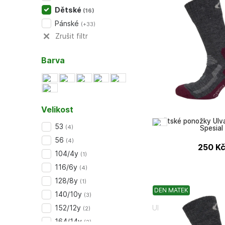
Dětské
(
16
)
Pánské
(
+33
)
Zrušit filtr
Barva
Velikost
Dětské ponožky Ulv
53
(
4
)
Spesial
56
(
4
)
250
K
104/4y
(
1
)
116/6y
(
4
)
128/8y
(
1
)
DEN MATEK
140/10y
(
3
)
152/12y
Ulvang
(
2
)
164/14y
(
2
)