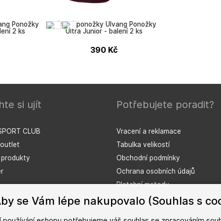
ang Ponožky
Dětské ponožky Ulvang Ponožky
lení 2 ks
Ultra Junior - balení 2 ks
č
390
Kč
te si ujít
Potřebujete poradit?
Ulvang
SPORT CLUB
Vracení a reklamace
outlet
Tabulka velikostí
í produkty
Obchodní podmínky
r
Ochrana osobních údajů
Platební metody
by se Vám lépe nakupovalo (Souhlas s coo
ší používání eshopu potřebujeme váš
souhlas
se zpracováním soub