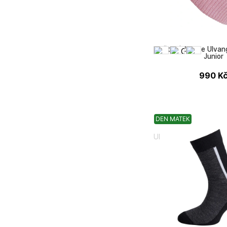
Dětská čepice Ulvan
Junior
990
K
DEN MATEK
Ulvang