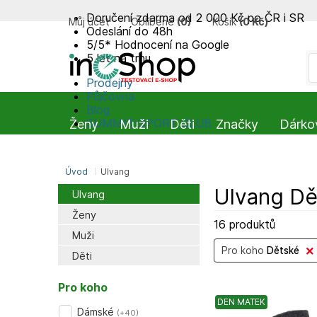
Doručení zdarma od 2 000 Kč po ČR i SR
Můj účet
Oblíbené
(
0
)
Košík
(
0 Kč
)
Odeslání do 48h
5/5* Hodnocení na Google
5 let na trhu
Prodejny
Půjčovna
Blog
SUMMIT-SPORT CLUB
Ženy
Muži
Děti
Značky
Dárko
Úvod
Ulvang
Ulvang Dě
Ulvang
Ženy
16 produktů
Muži
Pro koho
Dětské
Děti
Pro koho
DEN MATEK
Dámské
(
+40
)