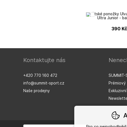
Dětské ponožky Ulv
Ultra Junior - ba
390
K
Kontaktujte nás
Nenech
Ulvang
+420 770 160 472
SUMMIT-
info@summit-sport.cz
Prémiový 
Naše prodejny
Exkluzivn
Newslette
A
Pro co nejpohodlněj