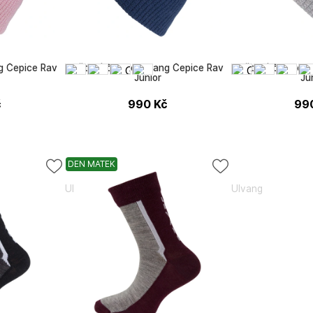
g Čepice Rav
Dětská čepice Ulvang Čepice Rav
Dětská čepice U
Junior
Ju
č
990
Kč
99
DEN MATEK
Ulvang
Ulvang