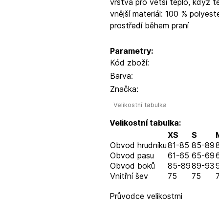
vrstva pro větší teplo, když t
vnější materiál: 100 % polyest
prostředí během praní
Parametry:
Kód zboží:
Barva:
Značka:
Velikostní tabulka
Velikostní tabulka:
XS
S
Obvod hrudníku
81-85
85-89
Obvod pasu
61-65
65-69
Obvod boků
85-89
89-93
Vnitřní šev
75
75
Průvodce velikostmi