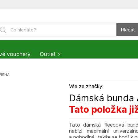
Hledat
vé vouchery
Outlet ⚡️
VISHA
Vše ze značky:
Dámská bunda 
Tato položka ji
Tato dámská fleecová bund
nabízí maximální univerzál
a pohodlná, takže se hodí k 