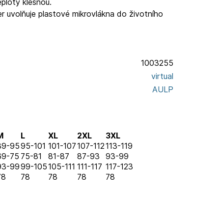
eploty klesnou.
er uvolňuje plastové mikrovlákna do životního
1003255
virtual
AULP
M
L
XL
2XL
3XL
89-95
95-101
101-107
107-112
113-119
69-75
75-81
81-87
87-93
93-99
93-99
99-105
105-111
111-117
117-123
78
78
78
78
78