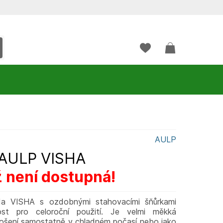
AULP
AULP VISHA
ž není dostupná!
a VISHA s ozdobnými stahovacími šňůrkami
nost pro celoroční použití. Je velmi měkká
nošení samostatně v chladném počasí nebo jako