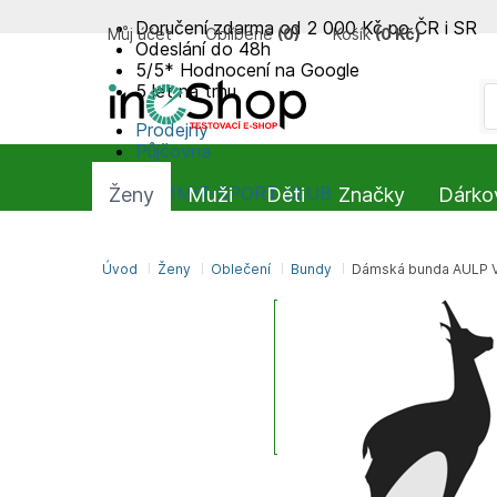
Doručení zdarma od 2 000 Kč po ČR i SR
Můj účet
Oblíbené
(
0
)
Košík
(
0 Kč
)
Odeslání do 48h
5/5* Hodnocení na Google
5 let na trhu
Prodejny
Půjčovna
Blog
SUMMIT-SPORT CLUB
Ženy
Muži
Děti
Značky
Dárko
Úvod
Ženy
Oblečení
Bundy
Dámská bunda AULP 