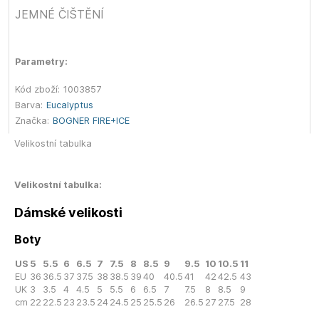
JEMNÉ ČIŠTĚNÍ
Parametry:
Kód zboží:
1003857
Barva:
Eucalyptus
Značka:
BOGNER FIRE+ICE
Velikostní tabulka
Velikostní tabulka:
Dámské velikosti
Boty
US
5
5.5
6
6.5
7
7.5
8
8.5
9
9.5
10
10.5
11
EU
36
36.5
37
37.5
38
38.5
39
40
40.5
41
42
42.5
43
UK
3
3.5
4
4.5
5
5.5
6
6.5
7
7.5
8
8.5
9
cm
22
22.5
23
23.5
24
24.5
25
25.5
26
26.5
27
27.5
28