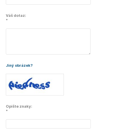
Váš dotaz:
*
Jiný obrázek?
Opište znaky:
*