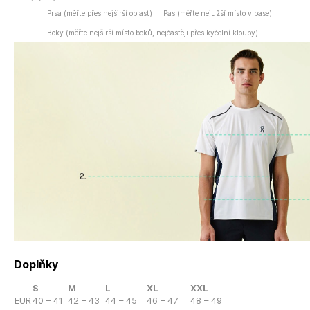
Prsa (měřte přes nejširší oblast)
Pas (měřte nejužší místo v pase)
Boky (měřte nejširší místo boků, nejčastěji přes kyčelní klouby)
Doplňky
S
M
L
XL
XXL
EUR
40 – 41
42 – 43
44 – 45
46 – 47
48 – 49