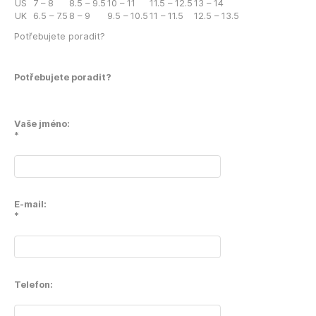
US
7 – 8
8.5 – 9.5
10 – 11
11.5 – 12.5
13 – 14
UK
6.5 – 7.5
8 – 9
9.5 – 10.5
11 – 11.5
12.5 – 13.5
Potřebujete poradit?
Potřebujete poradit?
Vaše jméno:
*
E-mail:
*
Telefon: