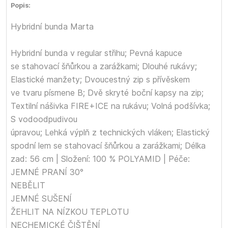
Popis:
Hybridní bunda Marta
Hybridní bunda v regular střihu; Pevná kapuce
se stahovací šňůrkou a zarážkami; Dlouhé rukávy;
Elastické manžety; Dvoucestný zip s přívěskem
ve tvaru písmene B; Dvě skryté boční kapsy na zip;
Textilní nášivka FIRE+ICE na rukávu; Volná podšívka;
S vodoodpudivou
úpravou; Lehká výplň z technických vláken; Elastický
spodní lem se stahovací šňůrkou a zarážkami; Délka
zad: 56 cm | Složení: 100 % POLYAMID | Péče:
JEMNÉ PRANÍ 30°
NEBĚLIT
JEMNÉ SUŠENÍ
ŽEHLIT NA NÍZKOU TEPLOTU
NECHEMICKÉ ČIŠTĚNÍ