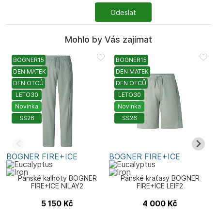
Odeslat
Mohlo by Vás zajímat
BOGNER15
BOGNER15
DEN MATEK
DEN MATEK
DEN OTCŮ
DEN OTCŮ
LETO30
LETO30
Novinka
Novinka
SS26
SS26
BOGNER FIRE+ICE
BOGNER FIRE+ICE
B
Pánské kalhoty BOGNER
Pánské kraťasy BOGNER
FIRE+ICE NILAY2
FIRE+ICE LEIF2
5 150
Kč
4 000
Kč