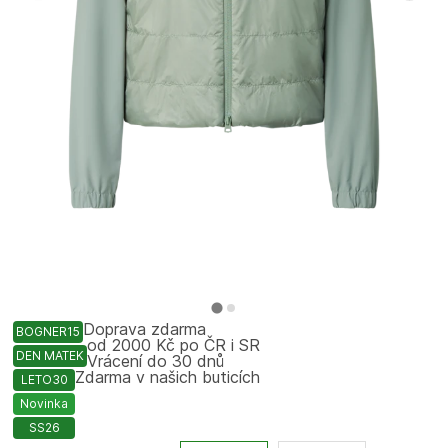
Doprava zdarma
BOGNER15
od 2000 Kč po ČR i SR
DEN MATEK
Vrácení do 30 dnů
Zdarma v našich buticích
LETO30
Novinka
SS26