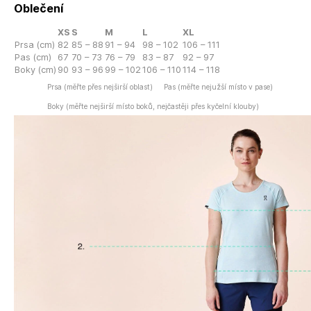
Oblečení
XS
S
M
L
XL
Prsa (cm)
82
85 – 88
91 – 94
98 – 102
106 – 111
Pas (cm)
67
70 – 73
76 – 79
83 – 87
92 – 97
Boky (cm)
90
93 – 96
99 – 102
106 – 110
114 – 118
Prsa (měřte přes nejširší oblast)
Pas (měřte nejužší místo v pase)
Boky (měřte nejširší místo boků, nejčastěji přes kyčelní klouby)