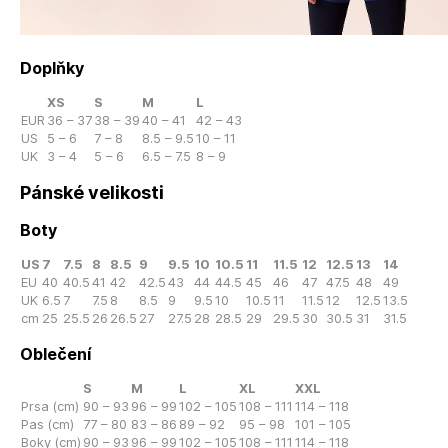
Doplňky
XS
S
M
L
EUR
36 – 37
38 – 39
40 – 41
42 – 43
US
5 – 6
7 – 8
8.5 – 9.5
10 – 11
UK
3 – 4
5 – 6
6.5 – 7.5
8 – 9
Pánské velikosti
Boty
US
7
7.5
8
8.5
9
9.5
10
10.5
11
11.5
12
12.5
13
14
EU
40
40.5
41
42
42.5
43
44
44.5
45
46
47
47.5
48
49
UK
6.5
7
7.5
8
8.5
9
9.5
10
10.5
11
11.5
12
12.5
13.5
cm
25
25.5
26
26.5
27
27.5
28
28.5
29
29.5
30
30.5
31
31.5
Oblečení
S
M
L
XL
XXL
Prsa (cm)
90 – 93
96 – 99
102 – 105
108 – 111
114 – 118
Pas (cm)
77 – 80
83 – 86
89 – 92
95 – 98
101 – 105
Boky (cm)
90 – 93
96 – 99
102 – 105
108 – 111
114 – 118