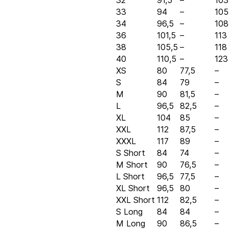
32
91,5
–
103
33
94
–
105
34
96,5
–
108
36
101,5
–
113
38
105,5
–
118
40
110,5
–
123
XS
80
77,5
–
S
84
79
–
M
90
81,5
–
L
96,5
82,5
–
XL
104
85
–
XXL
112
87,5
–
XXXL
117
89
–
S Short
84
74
–
M Short
90
76,5
–
L Short
96,5
77,5
–
XL Short
96,5
80
–
XXL Short
112
82,5
–
S Long
84
84
–
M Long
90
86,5
–