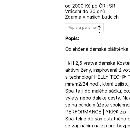
od 2000 Kč po ČR i SR
Vrácení do 30 dnů
Zdarma v našich buticích
Popis a parametry
Popis:
Odlehčená dámská pláštěnka 
H/H 2,5 vrstvá dámská Koste
aktivní ženy, inspirovaná život
s technologií HELLY TECH® P
mm/m2/24 hod), která zajišťu
Sbalíte ji do malého sáčku, což
výlety nebo daleké cesty. Nav
se na bundu můžete spolehn
PERFORMANCE | YKK® zip | 2,
Sbalitelné do samostatného ob
se zapínáním na zip pro bezpe