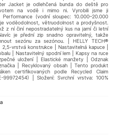
ter Jacket je odlehčená bunda do deště pro
životem na vodě i mimo ni. Vyrobili jsme ji
 Performance (vodní sloupec: 10.000–20.000
uje voděodolnost, větruodolnost a prodyšnost.
ž z ní činí nepostradatelný kus na jarní či letní
avíc je přední zip snadno opravitelný, takže
hnout sezónu za sezónou. | HELLY TECH®
5-vrstvá konstrukce | Nastavitelná kapuce |
balu | Nastavitelný spodní lem | Kapsy na ruce
zpečné uložení | Elastické manžety | Odznak
 značka | Recyklovaný obsah | Tento produkt
ken certifikovaných podle Recycled Claim
-99972454) | Složení: Svrchní vrstva: 100%
ma