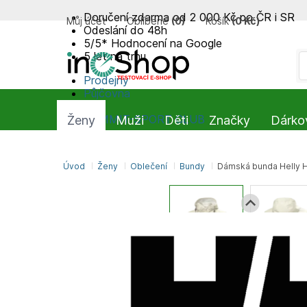
Doručení zdarma od 2 000 Kč po ČR i SR
Můj účet
Oblíbené
(
0
)
Košík
(
0 Kč
)
Odeslání do 48h
5/5* Hodnocení na Google
5 let na trhu
Prodejny
Půjčovna
Blog
SUMMIT-SPORT CLUB
Ženy
Muži
Děti
Značky
Dárko
Úvod
Ženy
Oblečení
Bundy
Dámská bunda Helly 