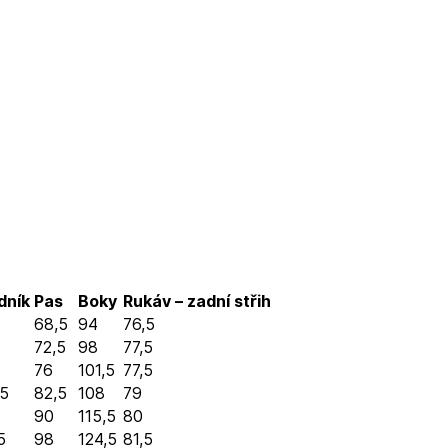
dník
Pas
Boky
Rukáv – zadní střih
5
68,5
94
76,5
72,5
98
77,5
76
101,5
77,5
,5
82,5
108
79
90
115,5
80
5
98
124,5
81,5