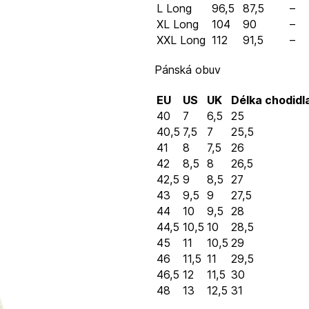
L Long
96,5
87,5
–
XL Long
104
90
–
XXL Long
112
91,5
–
Pánská obuv
EU
US
UK
Délka chodidl
40
7
6,5
25
40,5
7,5
7
25,5
41
8
7,5
26
42
8,5
8
26,5
42,5
9
8,5
27
43
9,5
9
27,5
44
10
9,5
28
44,5
10,5
10
28,5
45
11
10,5
29
46
11,5
11
29,5
46,5
12
11,5
30
48
13
12,5
31