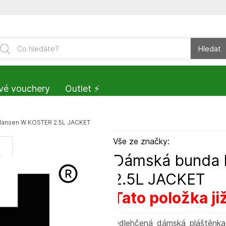
Hledat
vé vouchery
Outlet ⚡️
Hansen W KOSTER 2.5L JACKET
Vše ze značky:
Dámská bunda 
2.5L JACKET
Tato položka ji
Odlehčená dámská pláštěnka