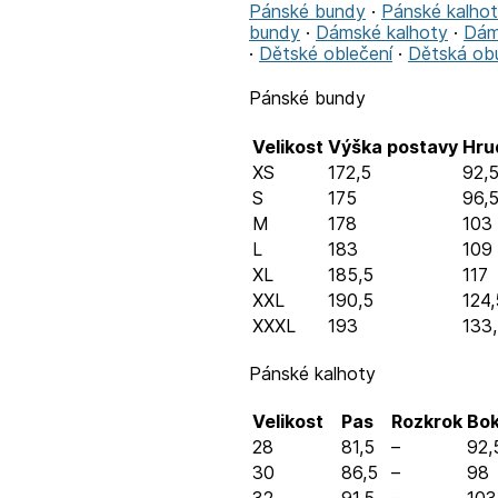
Pánské bundy
·
Pánské kalho
bundy
·
Dámské kalhoty
·
Dám
·
Dětské oblečení
·
Dětská ob
Pánské bundy
Velikost
Výška postavy
Hru
XS
172,5
92,
S
175
96,
M
178
103
L
183
109
XL
185,5
117
XXL
190,5
124,
XXXL
193
133
Pánské kalhoty
Velikost
Pas
Rozkrok
Bo
28
81,5
–
92,
30
86,5
–
98