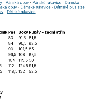
ty
·
Pánská obuv
·
Pánské rukavice
·
Dámské
ská obuv
·
Dámské rukavice
·
Dámské plus size
uv
·
Dětské rukavice
dník
Pas
Boky
Rukáv – zadní střih
5
80
91,5
81,5
5
84
96,5
82,5
90
101,5
85
96,5
108
87,5
104
115,5
90
5
112
124,5
91,5
,5
119,5
132
92,5
ky
5