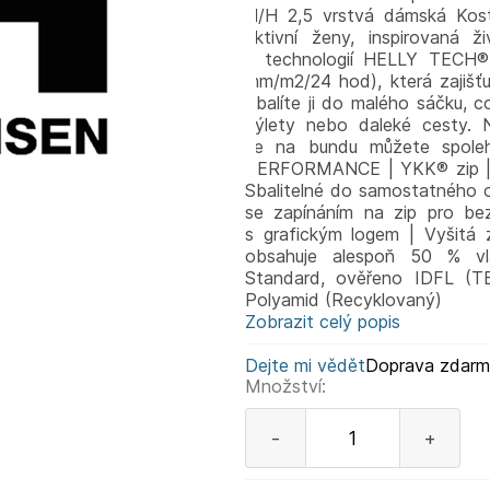
H/H 2,5 vrstvá dámská Kos
aktivní ženy, inspirovaná 
s technologií HELLY TECH®
mm/m2/24 hod), která zajišť
Sbalíte ji do malého sáčku, co
výlety nebo daleké cesty. N
se na bundu můžete spole
PERFORMANCE | YKK® zip | 2,
Sbalitelné do samostatného o
se zapínáním na zip pro be
s grafickým logem | Vyšitá
obsahuje alespoň 50 % vlá
Standard, ověřeno IDFL (TE
Polyamid (Recyklovaný)
Zobrazit celý popis
Dejte mi vědět
Doprava zdar
Množství:
-
+