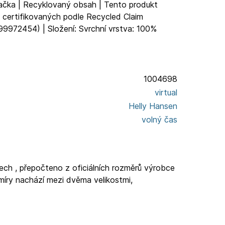
načka | Recyklovaný obsah | Tento produkt
 certifikovaných podle Recycled Claim
9972454) | Složení: Svrchní vrstva: 100%
1004698
virtual
Helly Hansen
volný čas
ech , přepočteno z oficiálních rozměrů výrobce
míry nachází mezi dvěma velikostmi,