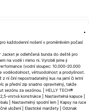
pro každodenní nošení v proměnlivém počasí
r Jacket je odlehčená bunda do deště pro
em na vodě i mimo ni. Vyrobili jsme ji
erformance (vodní sloupec: 10.000–20.000
je voděodolnost, větruodolnost a prodyšnost.
 z ní činí nepostradatelný kus na jarní či letní
íc je přední zip snadno opravitelný, takže
out sezónu za sezónou. | HELLY TECH®
5-vrstvá konstrukce | Nastavitelná kapuce |
alu | Nastavitelný spodní lem | Kapsy na ruce
čné uložení | Elastické manžety | Odznak