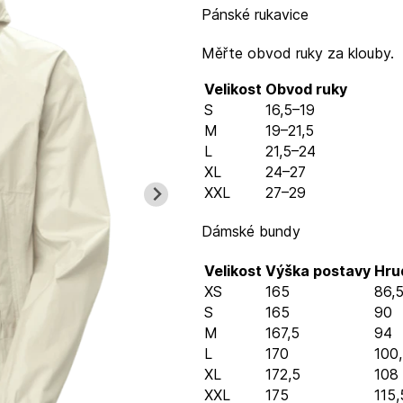
Pánské rukavice
Měřte obvod ruky za klouby.
Velikost
Obvod ruky
S
16,5–19
M
19–21,5
L
21,5–24
XL
24–27
XXL
27–29
Dámské bundy
Velikost
Výška postavy
Hru
XS
165
86,
S
165
90
M
167,5
94
L
170
100
XL
172,5
108
XXL
175
115,