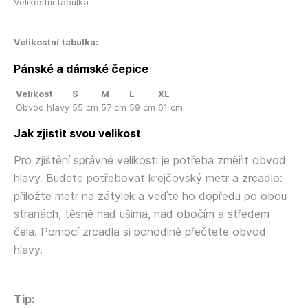
Velikostní tabulka
Velikostní tabulka:
Pánské a dámské čepice
Velikost
S
M
L
XL
Obvod hlavy
55 cm
57 cm
59 cm
61 cm
Jak zjistit svou velikost
Pro zjištění správné velikosti je potřeba změřit obvod
hlavy. Budete potřebovat krejčovský metr a zrcadlo:
přiložte metr na zátylek a veďte ho dopředu po obou
stranách, těsně nad ušima, nad obočím a středem
čela. Pomocí zrcadla si pohodlně přečtete obvod
hlavy.
Tip: