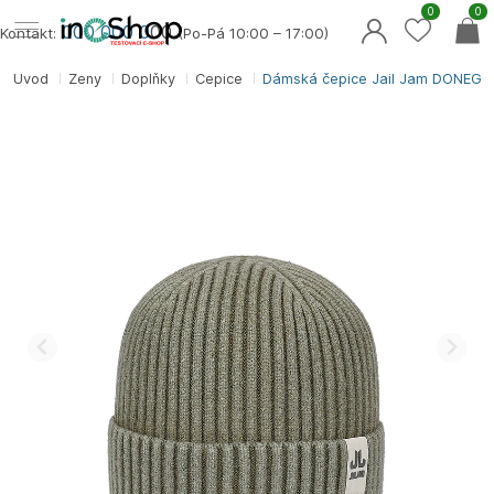
0
0
000 000 0
00
Kontakt:
(Po-Pá 10:00 – 17:00)
Úvod
Ženy
Doplňky
Čepice
Dámská čepice Jail Jam DONEGA