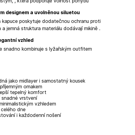
čistým,
, která podporuje volnost pohybu
ým designem a uvolněnou siluetou
ná kapuce poskytuje dodatečnou ochranu proti
 a jemná struktura materiálu dodávají mikině
.
egantní vzhled
se snadno kombinuje s lyžařským outfitem
ná jako midlayer i samostatný kousek
 s příjemným omakem
lepší tepelný komfort
í snadné vrstvení
 minimalistickým vzhledem
 celého dne
stování i každodenní nošení