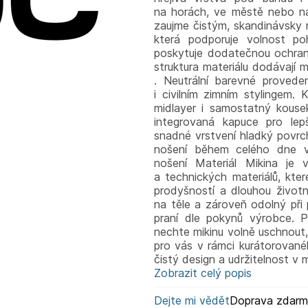
na horách, ve městě nebo na
zaujme čistým, skandinávsky m
která podporuje volnost po
poskytuje dodatečnou ochran
struktura materiálu dodávají 
. Neutrální barevné provede
i civilním zimním stylingem
midlayer i samostatný kouse
integrovaná kapuce pro lepš
snadné vrstvení hladký povrc
nošení během celého dne v
nošení Materiál Mikina je
a technických materiálů, kter
prodyšností a dlouhou životno
na těle a zároveň odolný při
praní dle pokynů výrobce. P
nechte mikinu volně uschnout,
pro vás v rámci kurátorova
čistý design a udržitelnost v 
Zobrazit celý popis
Dejte mi vědět
Doprava zdar