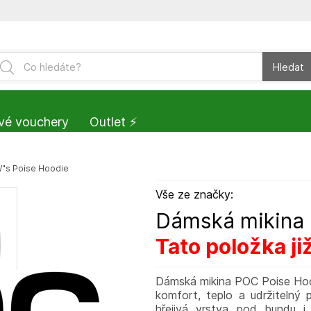
Hledat
vé vouchery
Outlet ⚡️
"s Poise Hoodie
Vše ze značky:
Dámská mikina
Tato položka ji
Dámská mikina POC Poise Hood
komfort, teplo a udržitelný p
hřejivá vrstva pod bundu i