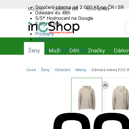
Doručení zdarma od 2 000 Kč po ČR i SR
Můj účet
Oblíbené
(
0
)
Košík
(
0 Kč
)
Odeslání do 48h
5/5* Hodnocení na Google
5 let na trhu
Prodejny
Půjčovna
Blog
SUMMIT-SPORT CLUB
Ženy
Muži
Děti
Značky
Dárko
Úvod
Ženy
Oblečení
Mikiny
Dámská mikina POC W