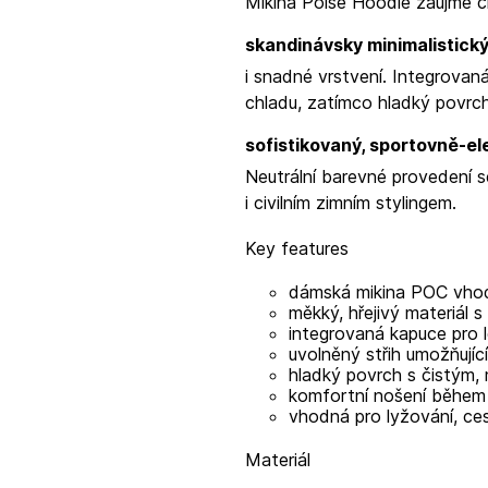
Mikina Poise Hoodie zaujme 
skandinávsky minimalistick
i snadné vrstvení. Integrova
chladu, zatímco hladký povrch
sofistikovaný, sportovně-el
Neutrální barevné provedení 
i civilním zimním stylingem.
Key features
dámská mikina POC vhod
měkký, hřejivý materiál
integrovaná kapuce pro 
uvolněný střih umožňujíc
hladký povrch s čistým,
komfortní nošení během
vhodná pro lyžování, ce
Materiál