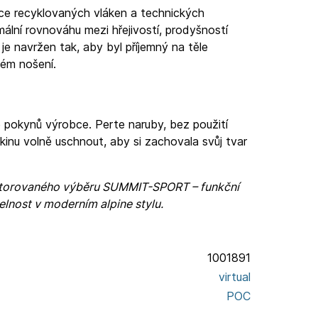
ce recyklovaných vláken a technických
imální rovnováhu mezi hřejivostí, prodyšností
 je navržen tak, aby byl příjemný na těle
ném nošení.
 pokynů výrobce. Perte naruby, bez použití
kinu volně uschnout, aby si zachovala svůj tvar
átorovaného výběru SUMMIT-SPORT – funkční
elnost v moderním alpine stylu.
1001891
virtual
POC