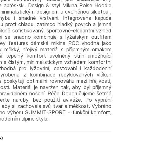
 après-ski. Design & styl Mikina Poise Hoodie
inimalistickým designem a uvolněnou siluetou ,
hybu i snadné vrstvení. Integrovaná kapuce
u proti chladu, zatímco hladký povrch a jemná
mikině sofistikovaný, sportovně-elegantní vzhled
ní se snadno kombinuje s lyžařským outfitem
. Key features dámská mikina POC vhodná jako
k měkký, hřejivý materiál s příjemným omakem
í tepelný komfort uvolněný střih umožňující
h s čistým, minimalistickým vzhledem komfortní
hodná pro lyžování, cestování i každodenní
 vyrobena z kombinace recyklovaných vláken
é poskytují optimální rovnováhu mezi hřejivostí,
stí. Materiál je navržen tak, aby byl příjemný
 pravidelném nošení. Péče Doporučujeme šetrné
erte naruby, bez použití aviváže. Po vyprání
 aby si zachovala svůj tvar a měkkost. Vybráno
ného výběru SUMMIT-SPORT – funkční komfort,
moderním alpine stylu.
ma