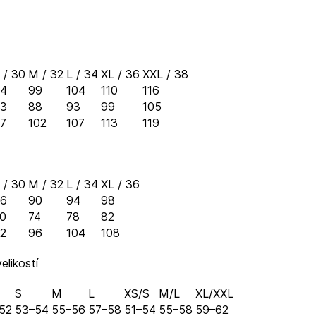
 / 30
M / 32
L / 34
XL / 36
XXL / 38
4
99
104
110
116
3
88
93
99
105
7
102
107
113
119
 / 30
M / 32
L / 34
XL / 36
6
90
94
98
0
74
78
82
2
96
104
108
elikostí
S
M
L
XS/S
M/L
XL/XXL
52
53–54
55–56
57–58
51–54
55–58
59–62