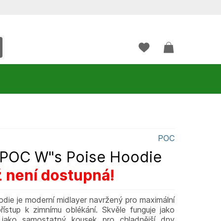
POC
 POC W"s Poise Hoodie
ž není dostupná!
ie je moderní midlayer navržený pro maximální
řístup k zimnímu oblékání. Skvěle funguje jako
 jako samostatný kousek pro chladnější dny