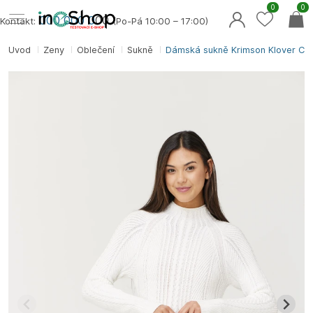
0
0
000 000 0
00
Kontakt:
(Po-Pá 10:00 – 17:00)
Úvod
Ženy
Oblečení
Sukně
Dámská sukně Krimson Klover Carv