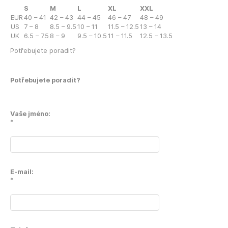
S
M
L
XL
XXL
EUR
40 – 41
42 – 43
44 – 45
46 – 47
48 – 49
US
7 – 8
8.5 – 9.5
10 – 11
11.5 – 12.5
13 – 14
UK
6.5 – 7.5
8 – 9
9.5 – 10.5
11 – 11.5
12.5 – 13.5
Potřebujete poradit?
Potřebujete poradit?
Vaše jméno:
*
E-mail:
*