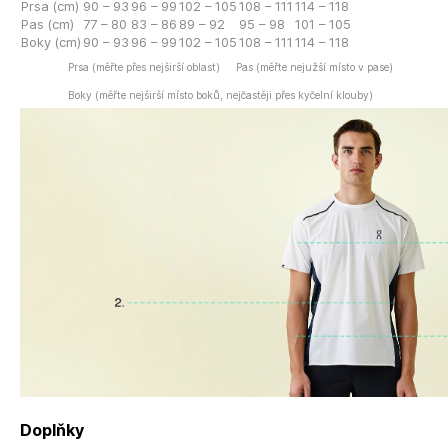
Prsa (cm)
90 – 93
96 – 99
102 – 105
108 – 111
114 – 118
Pas (cm)
77 – 80
83 – 86
89 – 92
95 – 98
101 – 105
Boky (cm)
90 – 93
96 – 99
102 – 105
108 – 111
114 – 118
Prsa (měřte přes nejširší oblast)
Pas (měřte nejužší místo v pase)
Boky (měřte nejširší místo boků, nejčastěji přes kyčelní klouby)
Doplňky