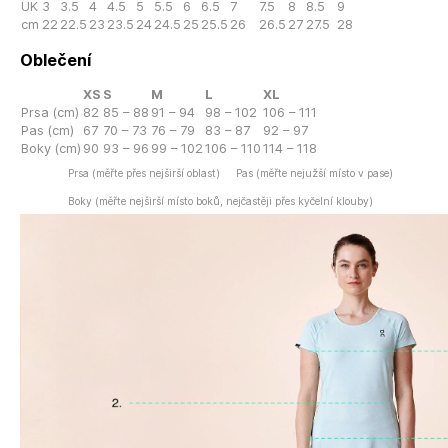
UK
3
3.5
4
4.5
5
5.5
6
6.5
7
7.5
8
8.5
9
cm
22
22.5
23
23.5
24
24.5
25
25.5
26
26.5
27
27.5
28
Oblečení
XS
S
M
L
XL
Prsa (cm)
82
85 – 88
91 – 94
98 – 102
106 – 111
Pas (cm)
67
70 – 73
76 – 79
83 – 87
92 – 97
Boky (cm)
90
93 – 96
99 – 102
106 – 110
114 – 118
Prsa (měřte přes nejširší oblast)
Pas (měřte nejužší místo v pase)
Boky (měřte nejširší místo boků, nejčastěji přes kyčelní klouby)