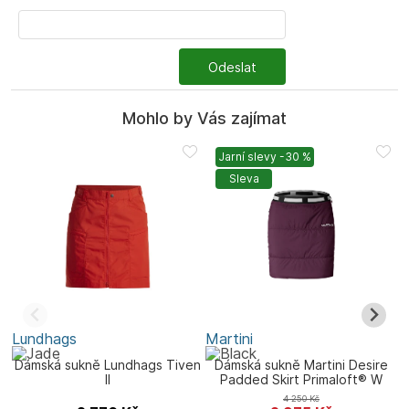
Odeslat
Mohlo by Vás zajímat
Jarní slevy -30 %
Sleva
Lundhags
Martini
B
Dámská sukně Lundhags Tiven
Dámská sukně Martini Desire
II
Padded Skirt Primaloft® W
4 250
Kč