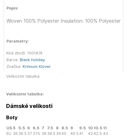
Popis:
Woven 100% Polyester Insulation: 100% Polyester
Parametry:
Kód zboží:
1001874
Barva:
Black holiday
Značka:
Krimson Klover
Velikostní tabulka
Velikostní tabulka:
Dámské velikosti
Boty
US
5
5.5
6
6.5
7
7.5
8
8.5
9
9.5
10
10.5
11
EU
36
36.5
37
37.5
38
38.5
39
40
40.5
41
42
42.5
43