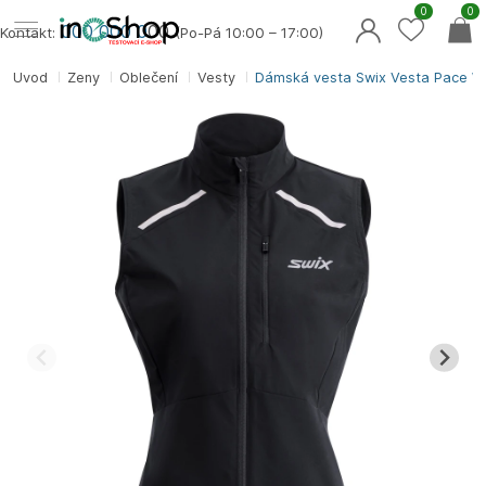
0
0
000 000 0
00
Kontakt:
(Po-Pá 10:00 – 17:00)
Úvod
Ženy
Oblečení
Vesty
Dámská vesta Swix Vesta Pace W