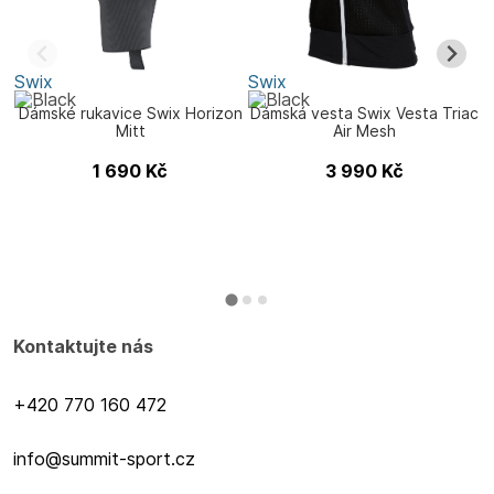
Swix
Swix
S
Dámské rukavice Swix Horizon
Dámská vesta Swix Vesta Triac
Mitt
Air Mesh
D
1 690
Kč
3 990
Kč
Kontaktujte nás
+420 770 160 472
info@summit-sport.cz