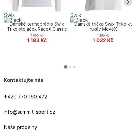
Swix
Swix
S
Dámské termoprádlo Swix
Dámské tričko Swix Triko kr.
Triko stojáček RaceX Classic
rukáv MoveX
Wind
1 690
Kč
1 290
Kč
1 183
Kč
1 032
Kč
Kontaktujte nás
+420 770 160 472
info@summit-sport.cz
Naše prodejny