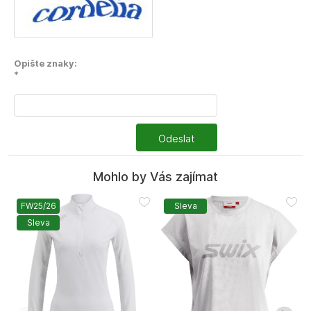
Opište znaky:
*
Odeslat
Mohlo by Vás zajímat
FW25/26
Sleva
Sleva