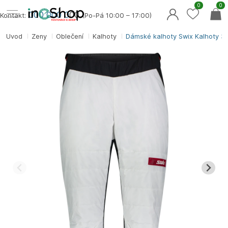
0
0
000 000 0
00
Kontakt:
(Po-Pá 10:00 – 17:00)
Úvod
Ženy
Oblečení
Kalhoty
Dámské kalhoty Swix Kalhoty 3/