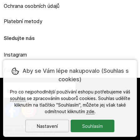
Ochrana osobních údajů
Platební metody
Sledujte nás
Instagram
Facebook
Aby se Vám lépe nakupovalo (Souhlas s
cookies)
Česky
Pro co nejpohodlnější používání eshopu potřebujeme váš
souhlas
se zpracováním souborů cookies. Souhlas udělíte
kliknutím na tlačítko "Souhlasím", můžete jej však také
odmítnout kliknutím
zde
.
Nastavení
Souhlasím
made with
❤
by
ineShop
Mapa stránek
,
Klasická verze