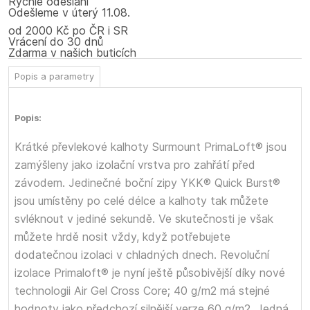
Rychlé odeslání
Odešleme
v úterý
11.08.
od 2000 Kč po ČR i SR
Vrácení do 30 dnů
Zdarma v našich buticích
Popis a parametry
Popis:
Krátké převlekové kalhoty Surmount PrimaLoft® jsou
zamýšleny jako izolační vrstva pro zahřátí před
závodem. Jedinečné boční zipy YKK® Quick Burst®
jsou umístěny po celé délce a kalhoty tak můžete
svléknout v jediné sekundě. Ve skutečnosti je však
můžete hrdě nosit vždy, když potřebujete
dodatečnou izolaci v chladných dnech. Revoluční
izolace Primaloft® je nyní ještě působivější díky nové
technologii Air Gel Cross Core; 40 g/m2 má stejné
hodnoty jako předchozí silnější verze 60 g/m2. Jedná