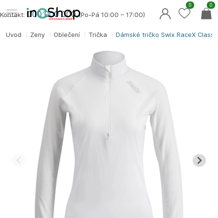
0
0
000 000 0
00
Kontakt:
(Po-Pá 10:00 – 17:00)
Úvod
Ženy
Oblečení
Trička
Dámské tričko Swix RaceX Classi