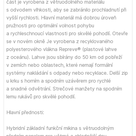
část je vyrobena z větruodolného materiálu
s odvodem vlhkosti, aby se zabránilo prochladnutí při
vyšší rychlosti. Hlavní materiál má dobrou úroveň
pružnosti pro optimální volnost pohybu
a rychleschnoucí vlastnosti pro skvělé pohodlí. Otevře
se v novém okně Je vyrobena z recyklovaného
polyesterového vlákna Repreve® (plastové lahve
z oceánu). Lahve jsou sbírány do 50 km od pobřeží
v zemích nebo oblastech, které nemají formální
systémy nakládání s odpady nebo recyklace. Delší zip
u krku s horním a spodním uzávěrem pro rychlé
a snadné odvětrání. Strečové manžety na spodním
lemu rukávů pro skvělé pohodlí.
Hlavní přednosti:
Hybridní základní funkční mikina s větruodolným