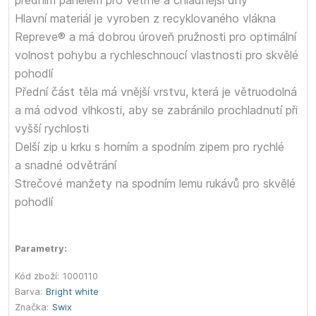
předním panelem pro větrné a chladnější dny
Hlavní materiál je vyroben z recyklovaného vlákna
Repreve® a má dobrou úroveň pružnosti pro optimální
volnost pohybu a rychleschnoucí vlastnosti pro skvělé
pohodlí
Přední část těla má vnější vrstvu, která je větruodolná
a má odvod vlhkosti, aby se zabránilo prochladnutí při
vyšší rychlosti
Delší zip u krku s horním a spodním zipem pro rychlé
a snadné odvětrání
Strečové manžety na spodním lemu rukávů pro skvělé
pohodlí
Parametry:
Kód zboží:
1000110
Barva:
Bright white
Značka:
Swix