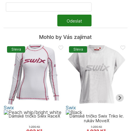
Odeslat
Mohlo by Vás zajímat
Sleva
Sleva
Swix
Swix
S
Dámské tričko Swix RaceX
Dámské tričko Swix Triko kr.
rukáv MoveX
1 290
Kč
1 290
Kč