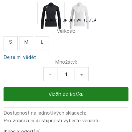
BLACK
BRIGHT WHITE BÍLÁ
Velikost:
S
M
L
Dejte mi vědět
Množství:
-
+
Dostupnost na jednotlivých skladech:
Pro zobrazení dostupnosti vyberte variantu
Ihned k odeslání