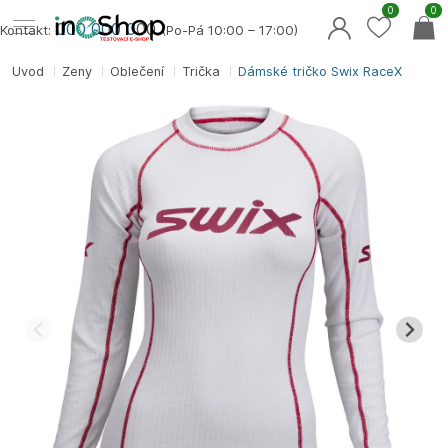
0
0
000 000 0
00
Kontakt:
(Po-Pá 10:00 – 17:00)
Úvod
Ženy
Oblečení
Trička
Dámské tričko Swix RaceX