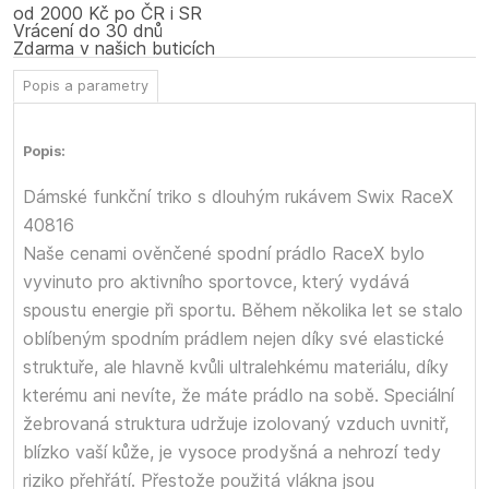
od 2000 Kč po ČR i SR
Vrácení do 30 dnů
Zdarma v našich buticích
Popis a parametry
Popis:
Dámské funkční triko s dlouhým rukávem Swix RaceX
40816
Naše cenami ověnčené spodní prádlo RaceX bylo
vyvinuto pro aktivního sportovce, který vydává
spoustu energie při sportu. Během několika let se stalo
oblíbeným spodním prádlem nejen díky své elastické
struktuře, ale hlavně kvůli ultralehkému materiálu, díky
kterému ani nevíte, že máte prádlo na sobě. Speciální
žebrovaná struktura udržuje izolovaný vzduch uvnitř,
blízko vaší kůže, je vysoce prodyšná a nehrozí tedy
riziko přehřátí. Přestože použitá vlákna jsou