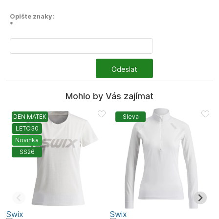
Opište znaky:
*
Odeslat
Mohlo by Vás zajímat
DEN MATEK
Sleva
LETO30
Novinka
SS26
Swix
Swix
S