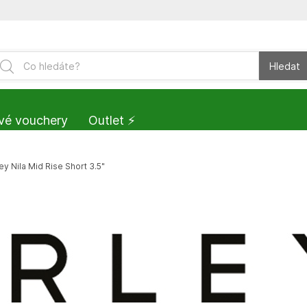
Hledat
vé vouchery
Outlet ⚡️
y Nila Mid Rise Short 3.5"
Vše ze značky:
Dámské kraťasy 
Short 3.5"
Tato položka ji
Dámské kraťasy Varley Nila M