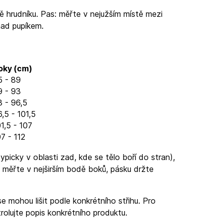
ě hrudníku. Pas: měřte v nejužším místě mezi
nad pupíkem.
oky (cm)
5 - 89
9 - 93
3 - 96,5
,5 - 101,5
1,5 - 107
7 - 112
ypicky v oblasti zad, kde se tělo boří do stran),
 měřte v nejširším bodě boků, pásku držte
e mohou lišit podle konkrétního střihu. Pro
olujte popis konkrétního produktu.