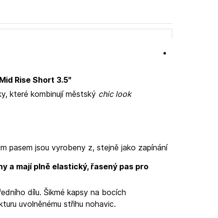
Mid Rise Short 3.5"
tky, které kombinují městský
chic look
ým pasem jsou vyrobeny z
, stejně jako zapínání
y a mají plně elastický, řasený pas pro
ředního dílu. Šikmé kapsy na bocích
kturu uvolněnému střihu nohavic.