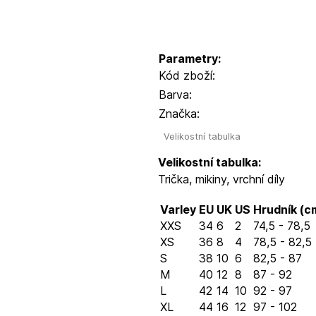
Parametry:
Kód zboží:
Barva:
Značka:
Velikostní tabulka
Velikostní tabulka:
Trička, mikiny, vrchní díly
Varley
EU
UK
US
Hrudník (c
XXS
34
6
2
74,5 - 78,5
XS
36
8
4
78,5 - 82,5
S
38
10
6
82,5 - 87
M
40
12
8
87 - 92
L
42
14
10
92 - 97
XL
44
16
12
97 - 102