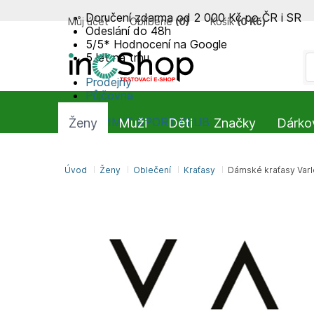
Doručení zdarma od 2 000 Kč po ČR i SR
Můj účet
Oblíbené
(
0
)
Košík
(
0 Kč
)
Odeslání do 48h
5/5* Hodnocení na Google
5 let na trhu
Prodejny
Půjčovna
Blog
SUMMIT-SPORT CLUB
Ženy
Muži
Děti
Značky
Dárko
Úvod
Ženy
Oblečení
Kraťasy
Dámské kraťasy Varle