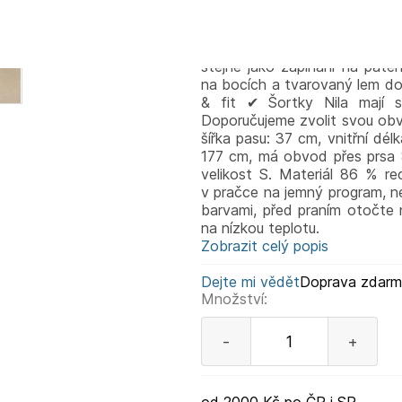
šortky, které kombinují měs
design Šortky Nila se střed
strečové tkaniny a mají plně
stejně jako zapínání na paten
na bocích a tvarovaný lem dod
& fit ✔ Šortky Nila mají 
Doporučujeme zvolit svou obvy
šířka pasu: 37 cm, vnitřní dé
177 cm, má obvod přes prsa
velikost S. Materiál 86 % r
v pračce na jemný program, n
barvami, před praním otočte 
na nízkou teplotu.
Zobrazit celý popis
Dejte mi vědět
Doprava zdar
Množství:
-
+