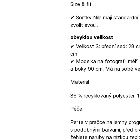
Size & fit
✔ Šortky Nila mají standardn
zvolit svou
.
obvyklou velikost
✔ Velikost S: přední sed: 28 c
cm
✔ Modelka na fotografii měří
a boky 90 cm. Má na sobě vel
Materiál
86 % recyklovaný polyester, 
Péče
Perte v pračce na jemný progr
s podobnými barvami, před pr
žehlete naruby na nízkou tepl