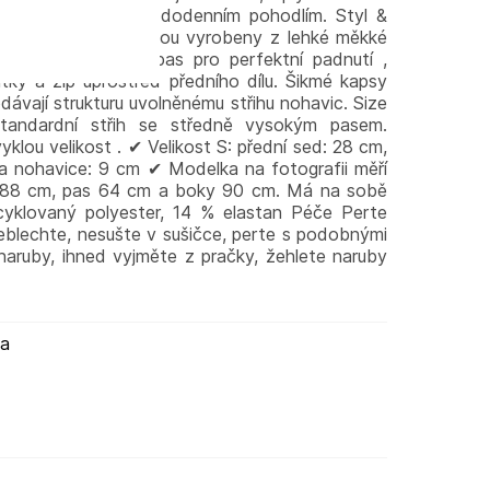
tský chic look s každodenním pohodlím. Styl &
ně vysokým pasem jsou vyrobeny z lehké měkké
 elastický, řasený pas pro perfektní padnutí ,
tky a zip uprostřed předního dílu. Šikmé kapsy
ávají strukturu uvolněnému střihu nohavic. Size
standardní střih se středně vysokým pasem.
klou velikost . ✔ Velikost S: přední sed: 28 cm,
lka nohavice: 9 cm ✔ Modelka na fotografii měří
 88 cm, pas 64 cm a boky 90 cm. Má na sobě
ecyklovaný polyester, 14 % elastan Péče Perte
eblechte, nesušte v sušičce, perte s podobnými
naruby, ihned vyjměte z pračky, žehlete naruby
ma