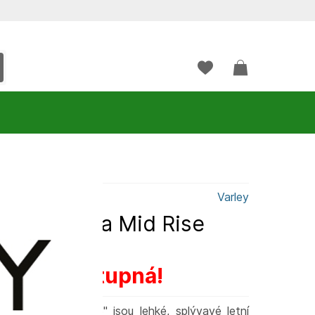
Varley
Varley Nila Mid Rise
ž není dostupná!
id Rise Short 3.5" jsou lehké, splývavé letní