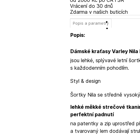
od 2000 Kč po ČR i SR
Vrácení do 30 dnů
Zdarma v našich buticích
Popis a parametry
Popis:
Dámské kraťasy Varley Nila 
jsou lehké, splývavé letní šor
s každodenním pohodlím.
Styl & design
Šortky Nila se středně vysok
lehké měkké strečové tkanin
perfektní padnutí
na patentky a zip uprostřed p
a tvarovaný lem dodávají stru