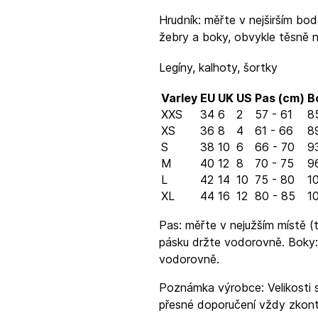
Hrudník: měřte v nejširším bod
žebry a boky, obvykle těsně 
Legíny, kalhoty, šortky
Varley
EU
UK
US
Pas (cm)
B
XXS
34
6
2
57 - 61
8
XS
36
8
4
61 - 66
8
S
38
10
6
66 - 70
9
M
40
12
8
70 - 75
96
L
42
14
10
75 - 80
10
XL
44
16
12
80 - 85
10
Pas: měřte v nejužším místě (t
pásku držte vodorovně. Boky:
vodorovně.
Poznámka výrobce: Velikosti s
přesné doporučení vždy zkontr