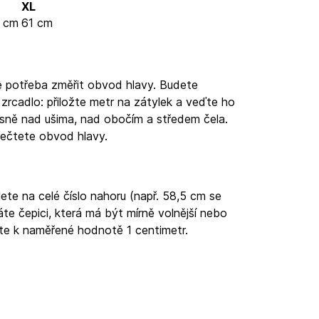
XL
 cm
61 cm
 je potřeba změřit obvod hlavy. Budete
zrcadlo: přiložte metr na zátylek a veďte ho
sně nad ušima, nad obočím a středem čela.
řečtete obvod hlavy.
te na celé číslo nahoru (např. 58,5 cm se
te čepici, která má být mírně volnější nebo
ejte k naměřené hodnotě 1 centimetr.