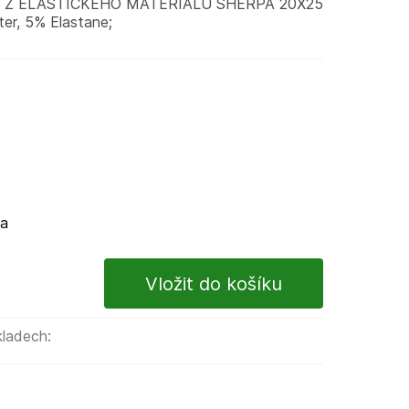
 Z ELASTICKÉHO MATERIÁLU SHERPA 20X25
er, 5% Elastane;
ma
kladech: