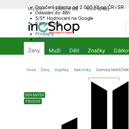
Doručení zdarma od 2 000 Kč po ČR i SR
Můj účet
Oblíbené
(
0
)
Košík
(
0 Kč
)
Odeslání do 48h
5/5* Hodnocení na Google
5 let na trhu
Prodejny
Půjčovna
Blog
SUMMIT-SPORT CLUB
Ženy
Muži
Děti
Značky
Dárko
Úvod
Ženy
Doplňky
Nákrčníky
Dámské NÁKRČNÍK
DEN MATEK
FW25/26