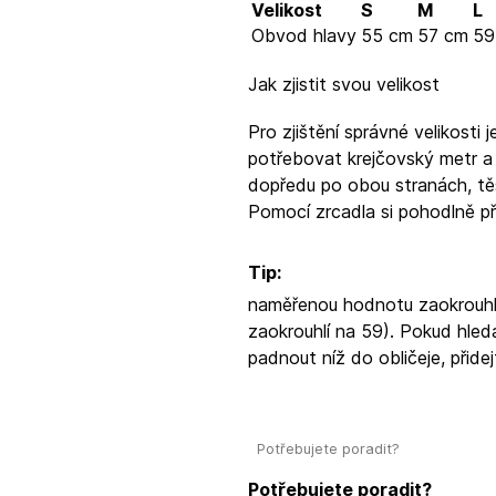
Velikost
S
M
L
Obvod hlavy
55 cm
57 cm
59
Jak zjistit svou velikost
Pro zjištění správné velikosti
potřebovat krejčovský metr a 
dopředu po obou stranách, tě
Pomocí zrcadla si pohodlně p
Tip:
naměřenou hodnotu zaokrouhle
zaokrouhlí na 59). Pokud hledá
padnout níž do obličeje, přid
Potřebujete poradit?
Potřebujete poradit?