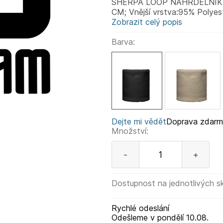
SHERPA LOOP NÁHRDELNÍK
CM; Vnější vrstva:95% Polyest
Zobrazit celý popis
Barva:
Dejte mi vědět
Doprava zdar
Množství:
-
+
Dostupnost na jednotlivých s
Rychlé odeslání
Odešleme
v pondělí
10.08.