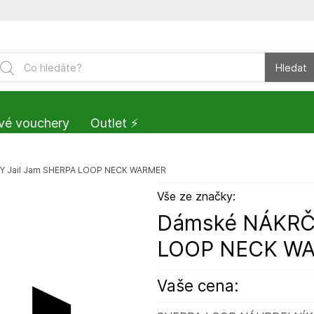
Hledat
vé vouchery
Outlet ⚡️
Y Jail Jam SHERPA LOOP NECK WARMER
Vše ze značky:
Dámské NÁKRČN
LOOP NECK W
Vaše cena: