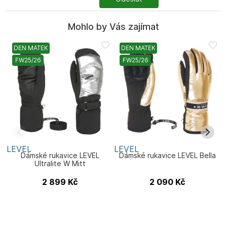
Mohlo by Vás zajímat
DEN MATEK
DEN MATEK
FW25/26
FW25/26
LEVEL
LEVEL
F
Dámské rukavice LEVEL
Dámské rukavice LEVEL Bella
Ultralite W Mitt
2 899
Kč
2 090
Kč