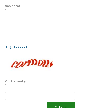
Váš dotaz:
*
Jiný obrázek?
Opište znaky:
*
Odeslat