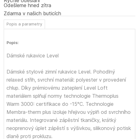
Rychlé odeslání
Odešleme hned zítra
Zdarma v našich buticích
Popis a parametry
Popis:
Dámské rukavice Level
Dámské stylové zimní rukavice Level. Pohodlný
relaxed střih, svrchní materiál: polyester v provedení
chlup. Díky prémiovému zateplení Level Loft
materiálem splňují normy technologie Thermoplus
Warm 3000: certifikace do -15°C. Technologie
Membra-therm plus izoluje hřejivou výplň od svrchního
materiálu. Integrované zápěstní tkaničky, krátký
neoprenový úplet zápěstí s výšivkou, silikonový potisk
dlaně proti prokluzu.