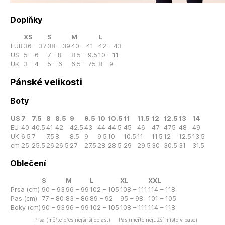
Doplňky
XS
S
M
L
EUR
36 – 37
38 – 39
40 – 41
42 – 43
US
5 – 6
7 – 8
8.5 – 9.5
10 – 11
UK
3 – 4
5 – 6
6.5 – 7.5
8 – 9
Pánské velikosti
Boty
US
7
7.5
8
8.5
9
9.5
10
10.5
11
11.5
12
12.5
13
14
EU
40
40.5
41
42
42.5
43
44
44.5
45
46
47
47.5
48
49
UK
6.5
7
7.5
8
8.5
9
9.5
10
10.5
11
11.5
12
12.5
13.5
cm
25
25.5
26
26.5
27
27.5
28
28.5
29
29.5
30
30.5
31
31.5
Oblečení
S
M
L
XL
XXL
Prsa (cm)
90 – 93
96 – 99
102 – 105
108 – 111
114 – 118
Pas (cm)
77 – 80
83 – 86
89 – 92
95 – 98
101 – 105
Boky (cm)
90 – 93
96 – 99
102 – 105
108 – 111
114 – 118
Prsa (měřte přes nejširší oblast)
Pas (měřte nejužší místo v pase)