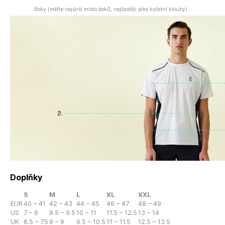
Boky (měřte nejširší místo boků, nejčastěji přes kyčelní klouby)
Doplňky
S
M
L
XL
XXL
EUR
40 – 41
42 – 43
44 – 45
46 – 47
48 – 49
US
7 – 8
8.5 – 9.5
10 – 11
11.5 – 12.5
13 – 14
UK
6.5 – 7.5
8 – 9
9.5 – 10.5
11 – 11.5
12.5 – 13.5