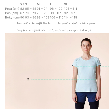
XS
S
M
L
XL
Prsa (cm)
82
85 – 88
91 – 94
98 – 102
106 – 111
Pas (cm)
67
70 – 73
76 – 79
83 – 87
92 – 97
Boky (cm)
90
93 – 96
99 – 102
106 – 110
114 – 118
Prsa (měřte přes nejširší oblast)
Pas (měřte nejužší místo v pase)
Boky (měřte nejširší místo boků, nejčastěji přes kyčelní klouby)