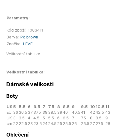
Parametry:
Kód zboží:
1003411
Barva:
Pk brown
Značka:
LEVEL
Velikostní tabulka
Velikostní tabulka:
Dámské velikosti
Boty
US
5
5.5
6
6.5
7
7.5
8
8.5
9
9.5
10
10.5
11
EU
36
36.5
37
37.5
38
38.5
39
40
40.5
41
42
42.5
43
UK
3
3.5
4
4.5
5
5.5
6
6.5
7
7.5
8
8.5
9
cm
22
22.5
23
23.5
24
24.5
25
25.5
26
26.5
27
27.5
28
Oblečení