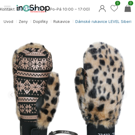
0
0
000 000 0
00
Kontakt:
(Po-Pá 10:00 – 17:00)
Úvod
Ženy
Doplňky
Rukavice
Dámské rukavice LEVEL Siberian