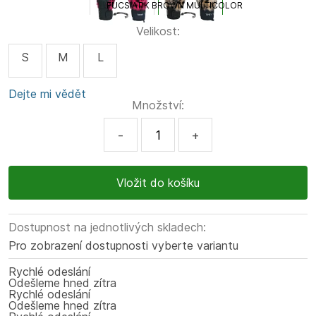
FUCSIA
PK BROWN MULTICOLOR
Velikost:
S
M
L
Dejte mi vědět
Množství:
-
+
Dostupnost na jednotlivých skladech:
Pro zobrazení dostupnosti vyberte variantu
Rychlé odeslání
Odešleme hned zítra
Rychlé odeslání
Odešleme hned zítra