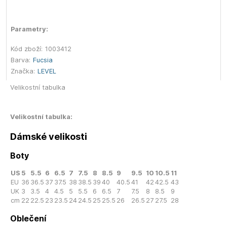
Parametry:
Kód zboží:
1003412
Barva:
Fucsia
Značka:
LEVEL
Velikostní tabulka
Velikostní tabulka:
Dámské velikosti
Boty
US
5
5.5
6
6.5
7
7.5
8
8.5
9
9.5
10
10.5
11
EU
36
36.5
37
37.5
38
38.5
39
40
40.5
41
42
42.5
43
UK
3
3.5
4
4.5
5
5.5
6
6.5
7
7.5
8
8.5
9
cm
22
22.5
23
23.5
24
24.5
25
25.5
26
26.5
27
27.5
28
Oblečení