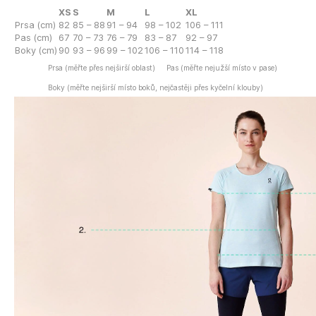
XS
S
M
L
XL
Prsa (cm)
82
85 – 88
91 – 94
98 – 102
106 – 111
Pas (cm)
67
70 – 73
76 – 79
83 – 87
92 – 97
Boky (cm)
90
93 – 96
99 – 102
106 – 110
114 – 118
Prsa (měřte přes nejširší oblast)
Pas (měřte nejužší místo v pase)
Boky (měřte nejširší místo boků, nejčastěji přes kyčelní klouby)