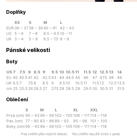
Doplňky
XS
S
M
L
EUR
36 – 37
38 – 39
40 – 41
42 – 43
US
5 – 6
7 – 8
8.5 – 9.5
10 – 11
UK
3 – 4
5 – 6
6.5 – 7.5
8 – 9
Pánské velikosti
Boty
US
7
7.5
8
8.5
9
9.5
10
10.5
11
11.5
12
12.5
13
14
EU
40
40.5
41
42
42.5
43
44
44.5
45
46
47
47.5
48
49
UK
6.5
7
7.5
8
8.5
9
9.5
10
10.5
11
11.5
12
12.5
13.5
cm
25
25.5
26
26.5
27
27.5
28
28.5
29
29.5
30
30.5
31
31.5
Oblečení
S
M
L
XL
XXL
Prsa (cm)
90 – 93
96 – 99
102 – 105
108 – 111
114 – 118
Pas (cm)
77 – 80
83 – 86
89 – 92
95 – 98
101 – 105
Boky (cm)
90 – 93
96 – 99
102 – 105
108 – 111
114 – 118
Prsa (měřte přes nejširší oblast)
Pas (měřte nejužší místo v pase)