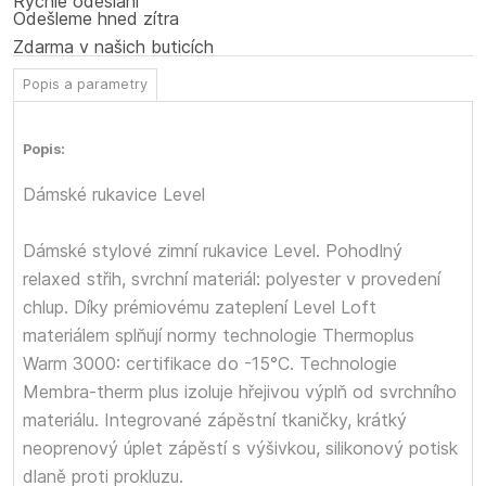
Rychlé odeslání
Odešleme hned zítra
Zdarma v našich buticích
Popis a parametry
Popis:
Dámské rukavice Level
Dámské stylové zimní rukavice Level. Pohodlný
relaxed střih, svrchní materiál: polyester v provedení
chlup. Díky prémiovému zateplení Level Loft
materiálem splňují normy technologie Thermoplus
Warm 3000: certifikace do -15°C. Technologie
Membra-therm plus izoluje hřejivou výplň od svrchního
materiálu. Integrované zápěstní tkaničky, krátký
neoprenový úplet zápěstí s výšivkou, silikonový potisk
dlaně proti prokluzu.