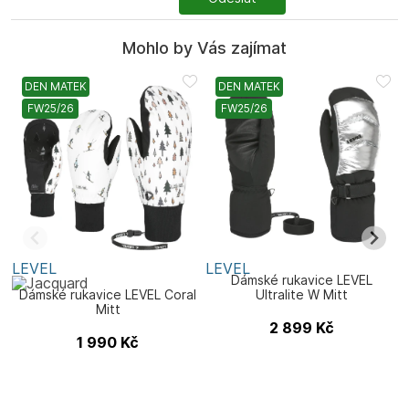
Mohlo by Vás zajímat
DEN MATEK
DEN MATEK
FW25/26
FW25/26
LEVEL
LEVEL
L
Dámské rukavice LEVEL
Dámské rukavice LEVEL Coral
Ultralite W Mitt
Mitt
2 899
Kč
1 990
Kč