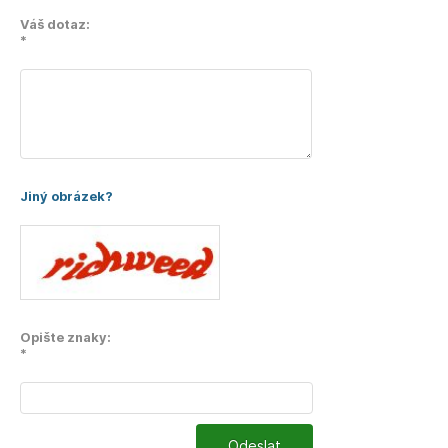
Váš dotaz:
*
Jiný obrázek?
Opište znaky:
*
Odeslat