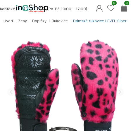
0
0
000 000 0
00
Kontakt:
(Po-Pá 10:00 – 17:00)
Úvod
Ženy
Doplňky
Rukavice
Dámské rukavice LEVEL Siberian