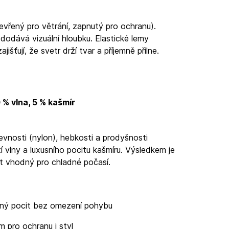
evřený pro větrání, zapnutý pro ochranu).
odává vizuální hloubku. Elastické lemy
išťují, že svetr drží tvar a příjemně přilne.
 % vlna, 5 % kašmír
vnosti (nylon), hebkosti a prodyšnosti
tí vlny a luxusního pocitu kašmíru. Výsledkem je
et vhodný pro chladné počasí.
lný pocit bez omezení pohybu
m pro ochranu i styl