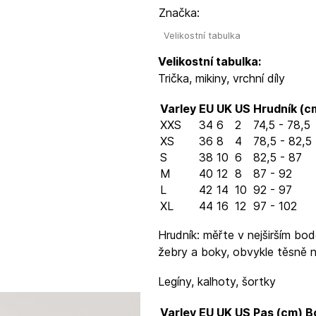
Značka:
Velikostní tabulka
Velikostní tabulka:
Trička, mikiny, vrchní díly
Varley
EU
UK
US
Hrudník (c
XXS
34
6
2
74,5 - 78,5
XS
36
8
4
78,5 - 82,5
S
38
10
6
82,5 - 87
M
40
12
8
87 - 92
L
42
14
10
92 - 97
XL
44
16
12
97 - 102
Hrudník: měřte v nejširším bod
žebry a boky, obvykle těsně 
Legíny, kalhoty, šortky
Varley
EU
UK
US
Pas (cm)
B