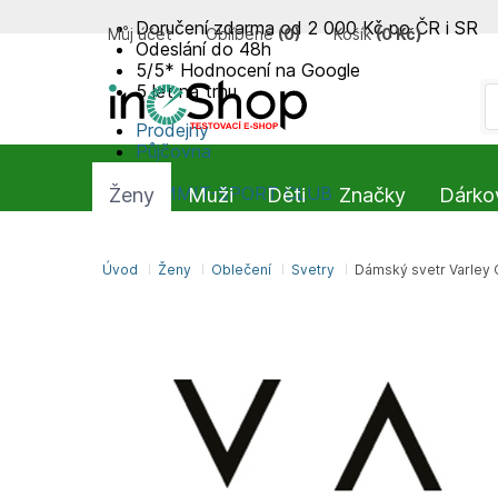
Doručení zdarma od 2 000 Kč po ČR i SR
Můj účet
Oblíbené
(
0
)
Košík
(
0 Kč
)
Odeslání do 48h
5/5* Hodnocení na Google
5 let na trhu
Prodejny
Půjčovna
Blog
SUMMIT-SPORT CLUB
Ženy
Muži
Děti
Značky
Dárko
Úvod
Ženy
Oblečení
Svetry
Dámský svetr Varley 
DEN MATEK
FW25/26
WELLKLUB15
ZUZETA15