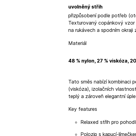
uvolněný střih
přizpůsobení podle potřeb (ot
Texturovaný copánkový vzor d
na rukávech a spodním okraji zaj
Materiál
48 % nylon, 27 % viskóza, 20
Tato směs nabízí kombinaci pe
(viskóza), izolačních vlastnos
teplý a zároveň elegantní úpl
Key features
Relaxed střih pro pohod
Polozip s kapucí-límečke