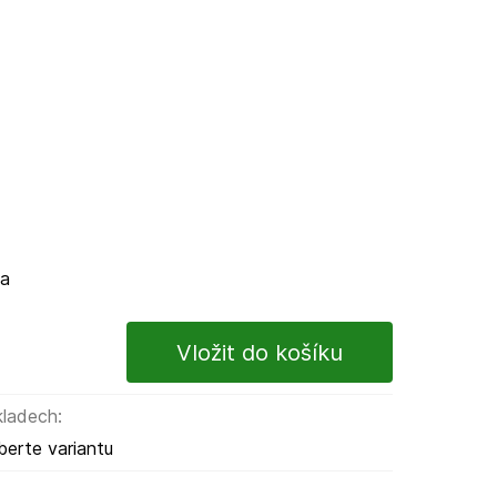
ma
kladech:
berte variantu