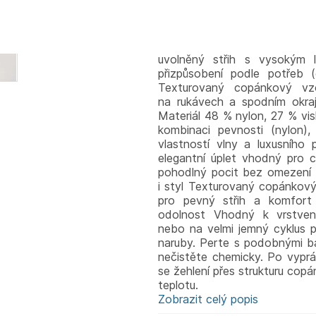
Dámský svetr Varley Camello
a strukturu klasického copánk
chladnější dny i vrstvení. T
styl, pohodlí a univerzální ko
uvolněný střih s vysokým l
přizpůsobení podle potřeb (
Texturovaný copánkový vzo
na rukávech a spodním okraji 
Materiál 48 % nylon, 27 % vi
kombinaci pevnosti (nylon),
vlastností vlny a luxusního
elegantní úplet vhodný pro c
pohodlný pocit bez omezení 
i styl Texturovaný copánkový
pro pevný střih a komfort
odolnost Vhodný k vrstven
nebo na velmi jemný cyklus p
naruby. Perte s podobnými bar
nečistěte chemicky. Po vyprá
se žehlení přes strukturu copá
teplotu.
Zobrazit celý popis