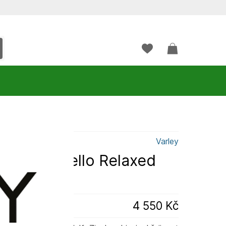
Varley
arley Camello Relaxed
4 550 Kč