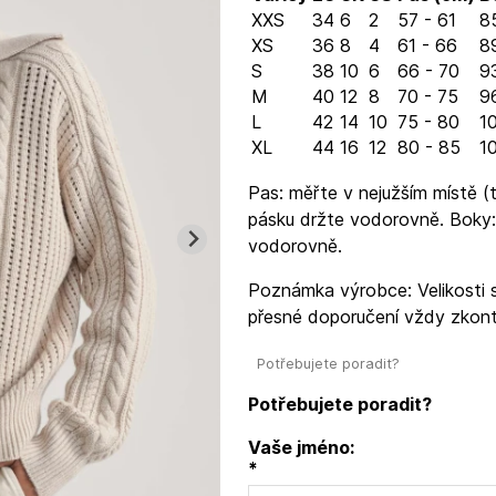
XXS
34
6
2
57 - 61
8
XS
36
8
4
61 - 66
8
S
38
10
6
66 - 70
9
M
40
12
8
70 - 75
96
L
42
14
10
75 - 80
10
XL
44
16
12
80 - 85
10
Pas: měřte v nejužším místě (t
pásku držte vodorovně. Boky:
vodorovně.
Poznámka výrobce: Velikosti s
přesné doporučení vždy zkontr
Potřebujete poradit?
Potřebujete poradit?
Vaše jméno:
*