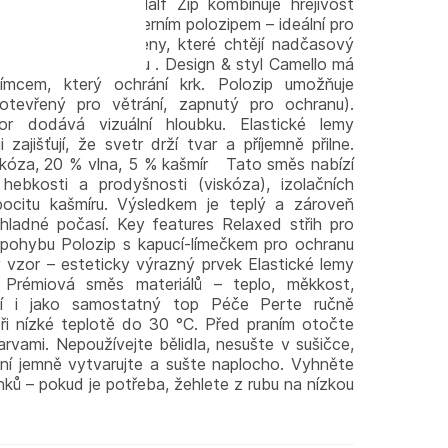
 Relaxed Cable Half Zip kombinuje hřejivost
ového úpletu s moderním polozipem – ideální pro
ento model osloví ženy, které chtějí nadčasový
usek pro zimní sezónu . Design & styl Camello má
ímcem, který ochrání krk. Polozip umožňuje
otevřený pro větrání, zapnutý pro ochranu).
r dodává vizuální hloubku. Elastické lemy
zajišťují, že svetr drží tvar a příjemně přilne.
skóza, 20 % vlna, 5 % kašmír Tato směs nabízí
 hebkosti a prodyšnosti (viskóza), izolačních
 pocitu kašmíru. Výsledkem je teplý a zároveň
hladné počasí. Key features Relaxed střih pro
pohybu Polozip s kapucí-límečkem pro ochranu
 vzor – esteticky výrazný prvek Elastické lemy
 Prémiová směs materiálů – teplo, měkkost,
í i jako samostatný top Péče Perte ručně
ři nízké teplotě do 30 °C. Před praním otočte
vami. Nepoužívejte bělidla, nesušte v sušičce,
ní jemně vytvarujte a sušte naplocho. Vyhněte
nků – pokud je potřeba, žehlete z rubu na nízkou