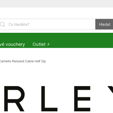
Hledat
vé vouchery
Outlet ⚡️
Camello Relaxed Cable Half Zip
Vše ze značky:
Dámský svetr V
Cable Half Zip
Vaše cena: