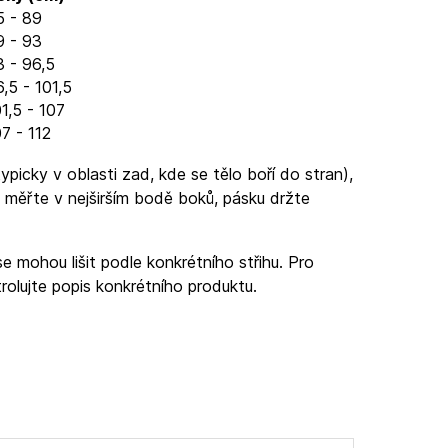
5 - 89
9 - 93
3 - 96,5
,5 - 101,5
1,5 - 107
7 - 112
ypicky v oblasti zad, kde se tělo boří do stran),
 měřte v nejširším bodě boků, pásku držte
e mohou lišit podle konkrétního střihu. Pro
olujte popis konkrétního produktu.