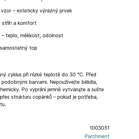
vzor – esteticky výrazný prvek
 střih a komfort
 – teplo, měkkost, odolnost
o samostatný top
ný cyklus při nízké teplotě do 30 °C. Před
 podobnými barvami. Nepoužívejte bělidla,
chemicky. Po vyprání jemně vytvarujte a sušte
přes strukturu copánků – pokud je potřeba,
tu.
1003051
Parchment