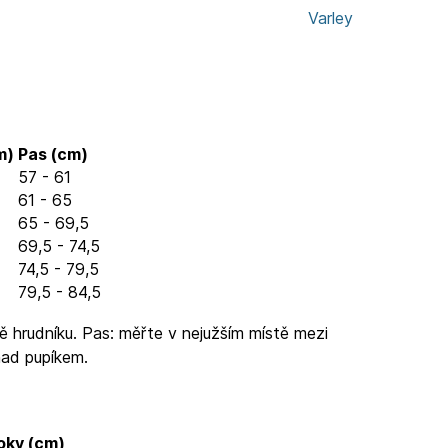
Varley
m)
Pas (cm)
57 - 61
61 - 65
65 - 69,5
69,5 - 74,5
74,5 - 79,5
79,5 - 84,5
ě hrudníku. Pas: měřte v nejužším místě mezi
nad pupíkem.
oky (cm)