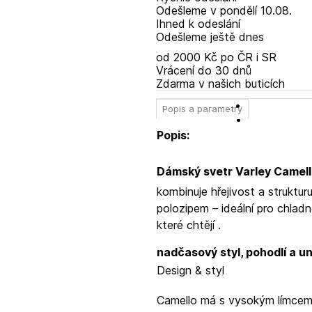
Odešleme
v pondělí
10.08.
Ihned k odeslání
Odešleme ještě dnes
od 2000 Kč po ČR i SR
Vrácení do 30 dnů
Zdarma v našich buticích
Popis a parametry
Popis:
Dámský svetr Varley Camell
kombinuje hřejivost a struktu
polozipem – ideální pro chladn
které chtějí
.
nadčasový styl, pohodlí a u
Design & styl
Camello má
s vysokým límcem,