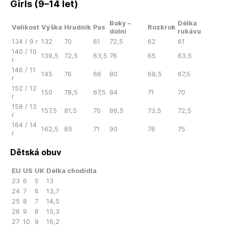
Girls (9–14 let)
Boky –
Délka
Velikost
Výška
Hrudník
Pas
Rozkrok
dolní
rukávu
134 / 9 r
132
70
61
72,5
62
61
140 / 10
139,5
72,5
63,5
76
65
63,5
r
146 / 11
145
76
66
80
68,5
67,5
r
152 / 12
150
78,5
67,5
84
71
70
r
158 / 13
157,5
81,5
70
86,5
73,5
72,5
r
164 / 14
162,5
85
71
90
76
75
r
Dětská obuv
EU
US
UK
Délka chodidla
23
6
5
13
24
7
6
13,7
25
8
7
14,5
26
9
8
15,3
27
10
9
16,2