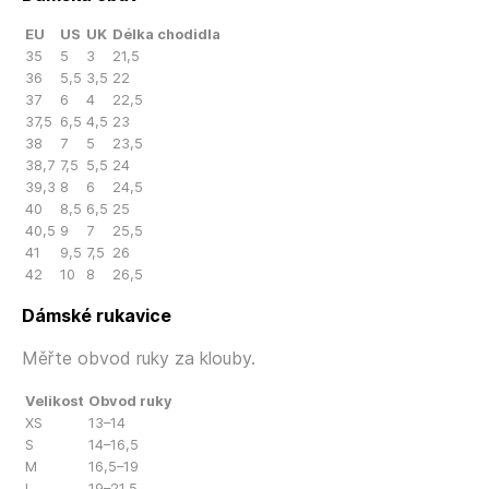
EU
US
UK
Délka chodidla
35
5
3
21,5
36
5,5
3,5
22
37
6
4
22,5
37,5
6,5
4,5
23
38
7
5
23,5
38,7
7,5
5,5
24
39,3
8
6
24,5
40
8,5
6,5
25
40,5
9
7
25,5
41
9,5
7,5
26
42
10
8
26,5
Dámské rukavice
Měřte obvod ruky za klouby.
Velikost
Obvod ruky
XS
13–14
S
14–16,5
M
16,5–19
L
19–21,5