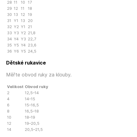
28
11
10
17
29
12
11
18
30
13
12
19
31
Y1
13
20
32
Y2
Y1
21
33
Y3
Y2
21,8
34
Y4
Y3
22,7
35
Y5
Y4
23,6
36
Y6
Y5
24,5
Dětské rukavice
Měřte obvod ruky za klouby.
Velikost
Obvod ruky
2
12,5–14
4
14–15
6
15–16,5
8
16,5–18
10
18–19
12
19–20,5
14
20,5–21,5