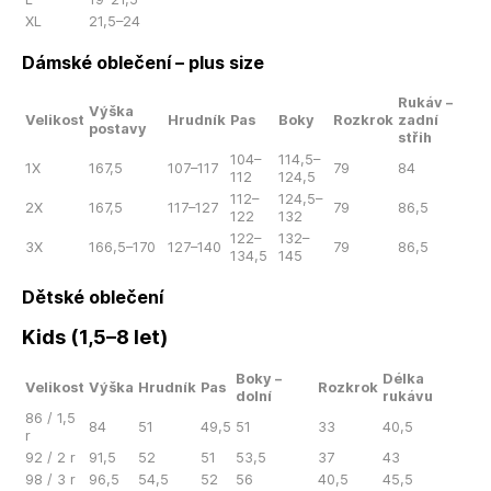
XL
21,5–24
Dámské oblečení – plus size
Rukáv –
Výška
Velikost
Hrudník
Pas
Boky
Rozkrok
zadní
postavy
střih
104–
114,5–
1X
167,5
107–117
79
84
112
124,5
112–
124,5–
2X
167,5
117–127
79
86,5
122
132
122–
132–
3X
166,5–170
127–140
79
86,5
134,5
145
Dětské oblečení
Kids (1,5–8 let)
Boky –
Délka
Velikost
Výška
Hrudník
Pas
Rozkrok
dolní
rukávu
86 / 1,5
84
51
49,5
51
33
40,5
r
92 / 2 r
91,5
52
51
53,5
37
43
98 / 3 r
96,5
54,5
52
56
40,5
45,5