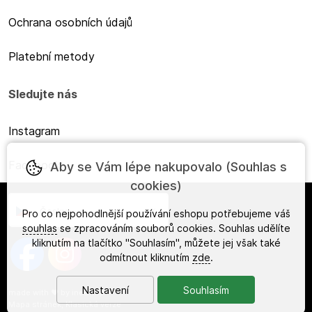
Ochrana osobních údajů
Platební metody
Sledujte nás
Instagram
Facebook
Aby se Vám lépe nakupovalo (Souhlas s
cookies)
Česky
Pro co nejpohodlnější používání eshopu potřebujeme váš
souhlas
se zpracováním souborů cookies. Souhlas udělíte
kliknutím na tlačítko "Souhlasím", můžete jej však také
odmítnout kliknutím
zde
.
Nastavení
Souhlasím
made with
❤
by
ineShop
Mapa stránek
,
Klasická verze