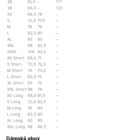
36
91,5
–
117
38
96,5
–
122
XS
68,5
76
–
S
72,5
77,5
–
M
76
79
–
L
82,5
80
–
XL
90
80
–
XXL
98
82,5
–
XXXL
108
82,5
–
XS Short
68,5
71
–
S Short
72,5
72,5
–
M Short
76
73,5
–
L Short
82,5
75
–
XL Short
90
75
–
XXL Short
98
76
–
XS Long
68,5
81,5
–
S Long
72,5
82,5
–
M Long
76
84
–
L Long
82,5
85
–
XL Long
90
85
–
XXL Long
98
86,5
–
Dámská obuv