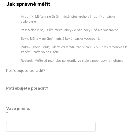
Jak správně měřit
Hrudník: Měřte v nejširším místě, přes vrcholy hrudníku, páska
vodorovně.
Pas: Měřte v nejužším místě (obvykle nad boky), páska vodorovně.
Boky: Měřte v nejširším místě boků, páska vodorovně.
Rukáv (zadní střih): Měřte od středu zadní části krku přes rameno až k
zápěstí, paže volně u těla.
Rozkrok: Měřte od rozkroku po kotník, ve stoje s propnutýma nohama.
Potřebujete poradit?
Potřebujete poradit?
Vaše jméno:
*