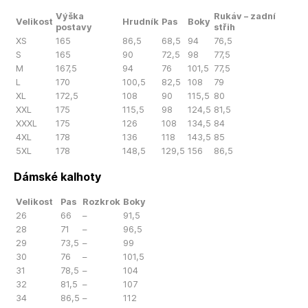
Výška
Rukáv – zadní
Velikost
Hrudník
Pas
Boky
postavy
střih
XS
165
86,5
68,5
94
76,5
S
165
90
72,5
98
77,5
M
167,5
94
76
101,5
77,5
L
170
100,5
82,5
108
79
XL
172,5
108
90
115,5
80
XXL
175
115,5
98
124,5
81,5
XXXL
175
126
108
134,5
84
4XL
178
136
118
143,5
85
5XL
178
148,5
129,5
156
86,5
Dámské kalhoty
Velikost
Pas
Rozkrok
Boky
26
66
–
91,5
28
71
–
96,5
29
73,5
–
99
30
76
–
101,5
31
78,5
–
104
32
81,5
–
107
34
86,5
–
112