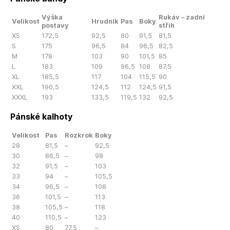
Výška
Rukáv – zadní
Velikost
Hrudník
Pas
Boky
postavy
střih
XS
172,5
92,5
80
91,5
81,5
S
175
96,5
84
96,5
82,5
M
178
103
90
101,5
85
L
183
109
96,5
108
87,5
XL
185,5
117
104
115,5
90
XXL
190,5
124,5
112
124,5
91,5
XXXL
193
133,5
119,5
132
92,5
Pánské kalhoty
Velikost
Pas
Rozkrok
Boky
28
81,5
–
92,5
30
86,5
–
98
32
91,5
–
103
33
94
–
105,5
34
96,5
–
108
36
101,5
–
113
38
105,5
–
118
40
110,5
–
123
XS
80
77,5
–