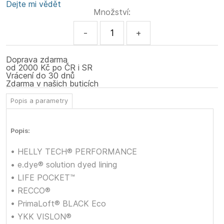
Dejte mi vědět
Množství:
-
+
Doprava zdarma
od 2000 Kč po ČR i SR
Vrácení do 30 dnů
Zdarma v našich buticích
Popis a parametry
Popis:
• HELLY TECH® PERFORMANCE
• e.dye® solution dyed lining
• LIFE POCKET™
• RECCO®
• PrimaLoft® BLACK Eco
• YKK VISLON®