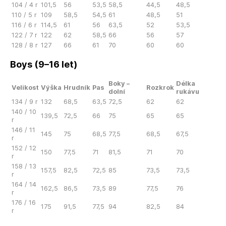
104 / 4 r
101,5
56
53,5
58,5
44,5
48,5
110 / 5 r
109
58,5
54,5
61
48,5
51
116 / 6 r
114,5
61
56
63,5
52
53,5
122 / 7 r
122
62
58,5
66
56
57
128 / 8 r
127
66
61
70
60
60
Boys (9–16 let)
Boky –
Délka
Velikost
Výška
Hrudník
Pas
Rozkrok
dolní
rukávu
134 / 9 r
132
68,5
63,5
72,5
62
62
140 / 10
139,5
72,5
66
75
65
65
r
146 / 11
145
75
68,5
77,5
68,5
67,5
r
152 / 12
150
77,5
71
81,5
71
70
r
158 / 13
157,5
82,5
72,5
85
73,5
73,5
r
164 / 14
162,5
86,5
73,5
89
77,5
76
r
176 / 16
175
91,5
77,5
94
82,5
84
r