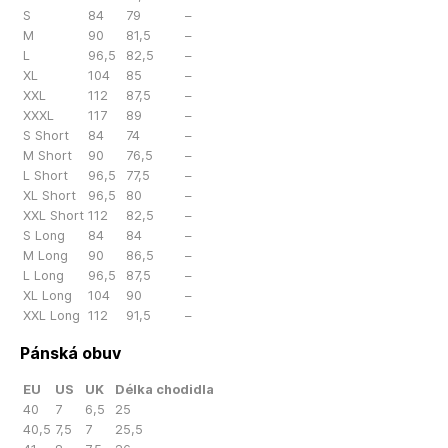
S
84
79
–
M
90
81,5
–
L
96,5
82,5
–
XL
104
85
–
XXL
112
87,5
–
XXXL
117
89
–
S Short
84
74
–
M Short
90
76,5
–
L Short
96,5
77,5
–
XL Short
96,5
80
–
XXL Short
112
82,5
–
S Long
84
84
–
M Long
90
86,5
–
L Long
96,5
87,5
–
XL Long
104
90
–
XXL Long
112
91,5
–
Pánská obuv
EU
US
UK
Délka chodidla
40
7
6,5
25
40,5
7,5
7
25,5