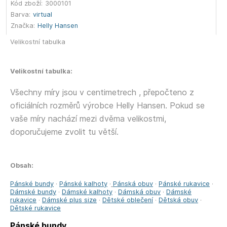
Kód zboží:
3000101
Barva:
virtual
Značka:
Helly Hansen
Velikostní tabulka
Velikostní tabulka:
Všechny míry jsou v centimetrech , přepočteno z
oficiálních rozměrů výrobce Helly Hansen. Pokud se
vaše míry nachází mezi dvěma velikostmi,
doporučujeme zvolit tu větší.
Obsah:
Pánské bundy
·
Pánské kalhoty
·
Pánská obuv
·
Pánské rukavice
·
Dámské bundy
·
Dámské kalhoty
·
Dámská obuv
·
Dámské
rukavice
·
Dámské plus size
·
Dětské oblečení
·
Dětská obuv
·
Dětské rukavice
Pánské bundy