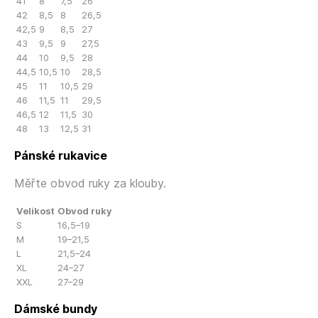
41
8
7,5
26
42
8,5
8
26,5
42,5
9
8,5
27
43
9,5
9
27,5
44
10
9,5
28
44,5
10,5
10
28,5
45
11
10,5
29
46
11,5
11
29,5
46,5
12
11,5
30
48
13
12,5
31
Pánské rukavice
Měřte obvod ruky za klouby.
Velikost
Obvod ruky
S
16,5–19
M
19–21,5
L
21,5–24
XL
24–27
XXL
27–29
Dámské bundy