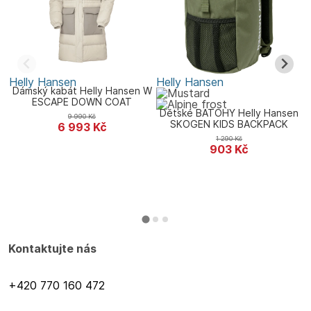
Helly Hansen
Helly Hansen
H
Dámský kabát Helly Hansen W
ESCAPE DOWN COAT
Dětské BATOHY Helly Hansen
9 990
Kč
SKOGEN KIDS BACKPACK
6 993
Kč
1 290
Kč
903
Kč
Kontaktujte nás
+420 770 160 472