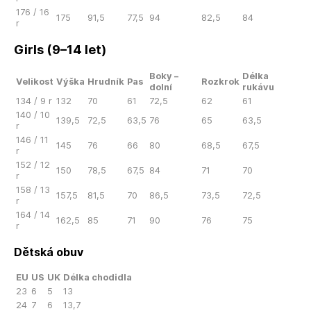
176 / 16
175
91,5
77,5
94
82,5
84
r
Girls (9–14 let)
Boky –
Délka
Velikost
Výška
Hrudník
Pas
Rozkrok
dolní
rukávu
134 / 9 r
132
70
61
72,5
62
61
140 / 10
139,5
72,5
63,5
76
65
63,5
r
146 / 11
145
76
66
80
68,5
67,5
r
152 / 12
150
78,5
67,5
84
71
70
r
158 / 13
157,5
81,5
70
86,5
73,5
72,5
r
164 / 14
162,5
85
71
90
76
75
r
Dětská obuv
EU
US
UK
Délka chodidla
23
6
5
13
24
7
6
13,7