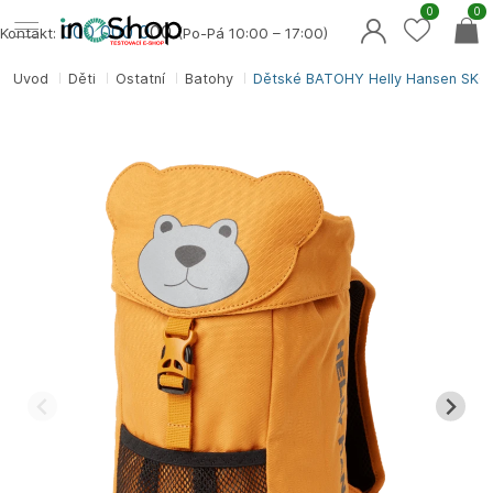
0
0
000 000 0
00
Kontakt:
(Po-Pá 10:00 – 17:00)
Úvod
Děti
Ostatní
Batohy
Dětské BATOHY Helly Hansen SK