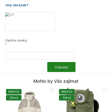
Jiný obrázek?
Opište znaky:
*
Odeslat
Mohlo by Vás zajímat
MIKA10
MIKA10
Sleva
Sleva