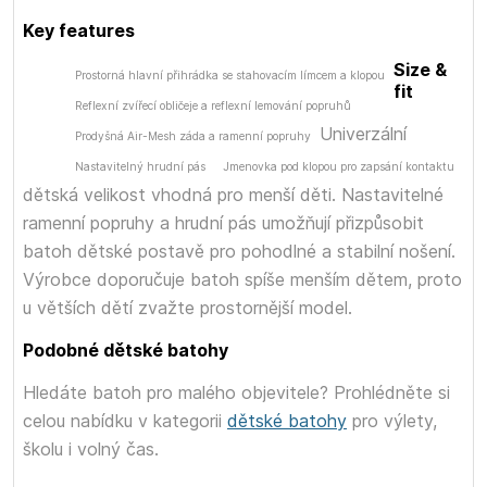
Key features
Size &
Prostorná hlavní přihrádka se stahovacím límcem a klopou
fit
Reflexní zvířecí obličeje a reflexní lemování popruhů
Univerzální
Prodyšná Air-Mesh záda a ramenní popruhy
Nastavitelný hrudní pás
Jmenovka pod klopou pro zapsání kontaktu
dětská velikost vhodná pro menší děti. Nastavitelné
ramenní popruhy a hrudní pás umožňují přizpůsobit
batoh dětské postavě pro pohodlné a stabilní nošení.
Výrobce doporučuje batoh spíše menším dětem, proto
u větších dětí zvažte prostornější model.
Podobné dětské batohy
Hledáte batoh pro malého objevitele? Prohlédněte si
celou nabídku v kategorii
dětské batohy
pro výlety,
školu i volný čas.