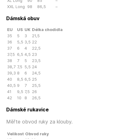
XL Long
90
85
–
XXL Long
98
86,5
–
Dámská obuv
EU
US
UK
Délka chodidla
35
5
3
21,5
36
5,5
3,5
22
37
6
4
22,5
37,5
6,5
4,5
23
38
7
5
23,5
38,7
7,5
5,5
24
39,3
8
6
24,5
40
8,5
6,5
25
40,5
9
7
25,5
41
9,5
7,5
26
42
10
8
26,5
Dámské rukavice
Měřte obvod ruky za klouby.
Velikost
Obvod ruky