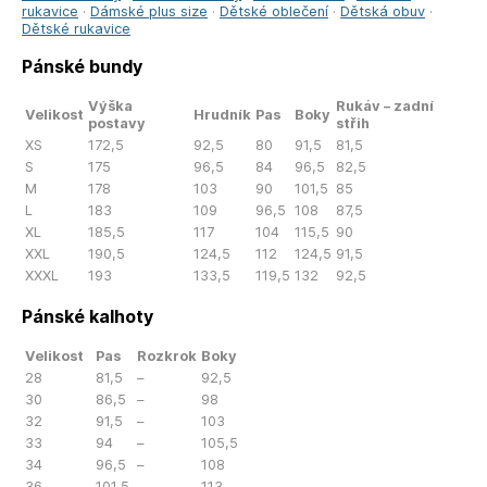
rukavice
·
Dámské plus size
·
Dětské oblečení
·
Dětská obuv
·
Dětské rukavice
Pánské bundy
Výška
Rukáv – zadní
Velikost
Hrudník
Pas
Boky
postavy
střih
XS
172,5
92,5
80
91,5
81,5
S
175
96,5
84
96,5
82,5
M
178
103
90
101,5
85
L
183
109
96,5
108
87,5
XL
185,5
117
104
115,5
90
XXL
190,5
124,5
112
124,5
91,5
XXXL
193
133,5
119,5
132
92,5
Pánské kalhoty
Velikost
Pas
Rozkrok
Boky
28
81,5
–
92,5
30
86,5
–
98
32
91,5
–
103
33
94
–
105,5
34
96,5
–
108
36
101,5
–
113