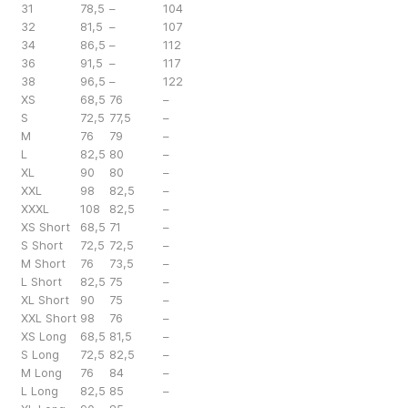
31
78,5
–
104
32
81,5
–
107
34
86,5
–
112
36
91,5
–
117
38
96,5
–
122
XS
68,5
76
–
S
72,5
77,5
–
M
76
79
–
L
82,5
80
–
XL
90
80
–
XXL
98
82,5
–
XXXL
108
82,5
–
XS Short
68,5
71
–
S Short
72,5
72,5
–
M Short
76
73,5
–
L Short
82,5
75
–
XL Short
90
75
–
XXL Short
98
76
–
XS Long
68,5
81,5
–
S Long
72,5
82,5
–
M Long
76
84
–
L Long
82,5
85
–