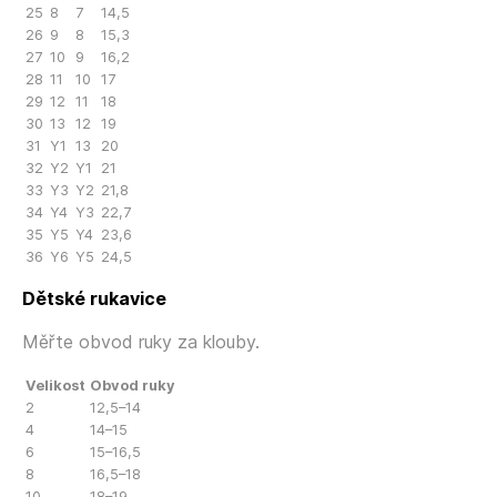
25
8
7
14,5
26
9
8
15,3
27
10
9
16,2
28
11
10
17
29
12
11
18
30
13
12
19
31
Y1
13
20
32
Y2
Y1
21
33
Y3
Y2
21,8
34
Y4
Y3
22,7
35
Y5
Y4
23,6
36
Y6
Y5
24,5
Dětské rukavice
Měřte obvod ruky za klouby.
Velikost
Obvod ruky
2
12,5–14
4
14–15
6
15–16,5
8
16,5–18
10
18–19