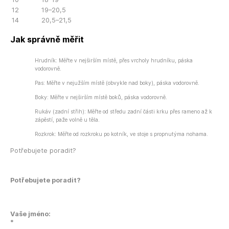
12
19–20,5
14
20,5–21,5
Jak správně měřit
Hrudník: Měřte v nejširším místě, přes vrcholy hrudníku, páska
vodorovně.
Pas: Měřte v nejužším místě (obvykle nad boky), páska vodorovně.
Boky: Měřte v nejširším místě boků, páska vodorovně.
Rukáv (zadní střih): Měřte od středu zadní části krku přes rameno až k
zápěstí, paže volně u těla.
Rozkrok: Měřte od rozkroku po kotník, ve stoje s propnutýma nohama.
Potřebujete poradit?
Potřebujete poradit?
Vaše jméno:
*