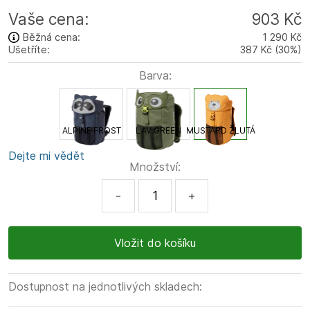
Vaše cena:
903 Kč
Běžná cena:
1 290 Kč
Ušetříte:
387 Kč
(
30
%
)
Barva:
ALPINE FROST
LAV GREEN
MUSTARD ŽLUTÁ
Dejte mi vědět
Množství:
-
+
Dostupnost na jednotlivých skladech: