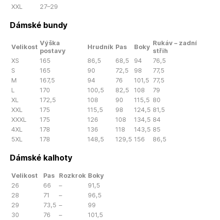
XXL
27–29
Dámské bundy
Výška
Rukáv – zadní
Velikost
Hrudník
Pas
Boky
postavy
střih
XS
165
86,5
68,5
94
76,5
S
165
90
72,5
98
77,5
M
167,5
94
76
101,5
77,5
L
170
100,5
82,5
108
79
XL
172,5
108
90
115,5
80
XXL
175
115,5
98
124,5
81,5
XXXL
175
126
108
134,5
84
4XL
178
136
118
143,5
85
5XL
178
148,5
129,5
156
86,5
Dámské kalhoty
Velikost
Pas
Rozkrok
Boky
26
66
–
91,5
28
71
–
96,5
29
73,5
–
99
30
76
–
101,5