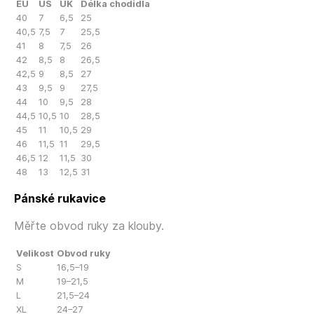
EU
US
UK
Délka chodidla
40
7
6,5
25
40,5
7,5
7
25,5
41
8
7,5
26
42
8,5
8
26,5
42,5
9
8,5
27
43
9,5
9
27,5
44
10
9,5
28
44,5
10,5
10
28,5
45
11
10,5
29
46
11,5
11
29,5
46,5
12
11,5
30
48
13
12,5
31
Pánské rukavice
Měřte obvod ruky za klouby.
Velikost
Obvod ruky
S
16,5–19
M
19–21,5
L
21,5–24
XL
24–27