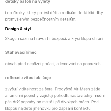
dětský batoh na výlety
i do školky, který potěší děti a rodičům dodá klid díky
promyšleným bezpečnostním detailům.
Design & styl
Skogen sází na hravost i bezpečí.
a krycí klopa chrání
Stahovací límec
obsah před nepřízní počasí,
a lemování na popruzích
reflexní zvířecí obličeje
zvyšují viditelnost za šera. Prodyšná Air-Mesh záda
a ramenní popruhy zajišťují pohodlí, nastavitelný hrudní
pás drží popruhy na místě i při divokých hrách. Pod
klopou najdete jmenovku pro zapsání kontaktu.