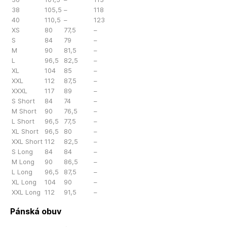
38
105,5
–
118
40
110,5
–
123
XS
80
77,5
–
S
84
79
–
M
90
81,5
–
L
96,5
82,5
–
XL
104
85
–
XXL
112
87,5
–
XXXL
117
89
–
S Short
84
74
–
M Short
90
76,5
–
L Short
96,5
77,5
–
XL Short
96,5
80
–
XXL Short
112
82,5
–
S Long
84
84
–
M Long
90
86,5
–
L Long
96,5
87,5
–
XL Long
104
90
–
XXL Long
112
91,5
–
Pánská obuv