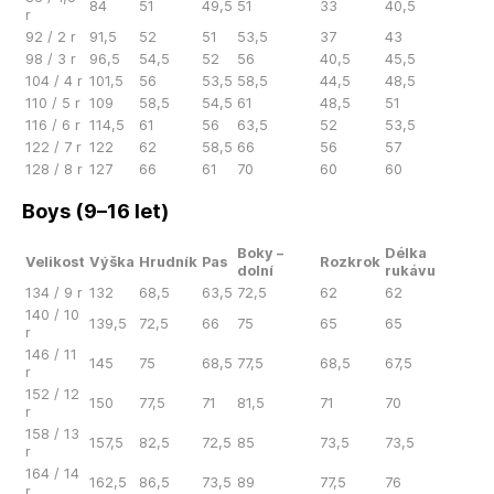
84
51
49,5
51
33
40,5
r
92 / 2 r
91,5
52
51
53,5
37
43
98 / 3 r
96,5
54,5
52
56
40,5
45,5
104 / 4 r
101,5
56
53,5
58,5
44,5
48,5
110 / 5 r
109
58,5
54,5
61
48,5
51
116 / 6 r
114,5
61
56
63,5
52
53,5
122 / 7 r
122
62
58,5
66
56
57
128 / 8 r
127
66
61
70
60
60
Boys (9–16 let)
Boky –
Délka
Velikost
Výška
Hrudník
Pas
Rozkrok
dolní
rukávu
134 / 9 r
132
68,5
63,5
72,5
62
62
140 / 10
139,5
72,5
66
75
65
65
r
146 / 11
145
75
68,5
77,5
68,5
67,5
r
152 / 12
150
77,5
71
81,5
71
70
r
158 / 13
157,5
82,5
72,5
85
73,5
73,5
r
164 / 14
162,5
86,5
73,5
89
77,5
76
r