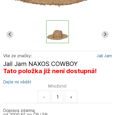
Vše ze značky:
Jail Jam
Jail Jam NAXOS COWBOY
Tato položka již není dostupná!
Dejte mi vědět
Množství:
-
+
Doprava zdarma
od 2000 Kč po ČR i SR