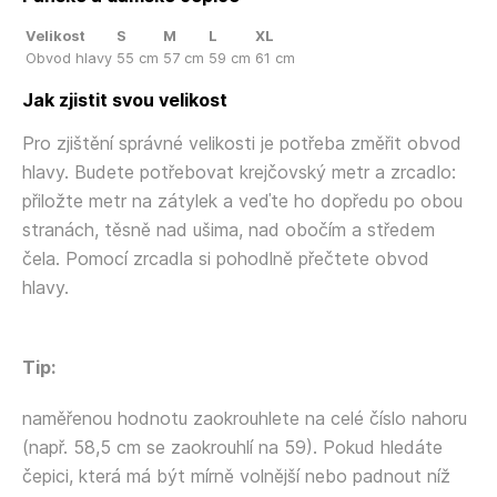
Velikost
S
M
L
XL
Obvod hlavy
55 cm
57 cm
59 cm
61 cm
Jak zjistit svou velikost
Pro zjištění správné velikosti je potřeba změřit obvod
hlavy. Budete potřebovat krejčovský metr a zrcadlo:
přiložte metr na zátylek a veďte ho dopředu po obou
stranách, těsně nad ušima, nad obočím a středem
čela. Pomocí zrcadla si pohodlně přečtete obvod
hlavy.
Tip:
naměřenou hodnotu zaokrouhlete na celé číslo nahoru
(např. 58,5 cm se zaokrouhlí na 59). Pokud hledáte
čepici, která má být mírně volnější nebo padnout níž