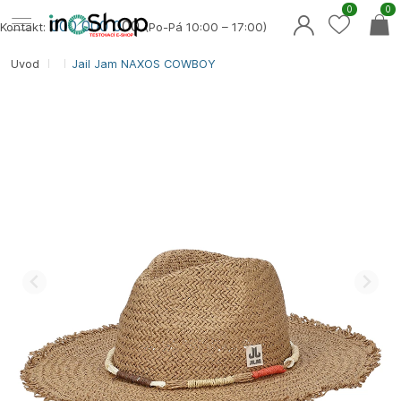
0
0
000 000 0
00
Kontakt:
(Po-Pá 10:00 – 17:00)
Úvod
Jail Jam NAXOS COWBOY