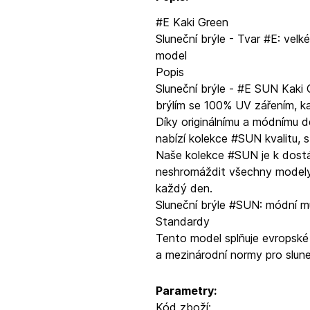
#E Kaki Green
Sluneční brýle - Tvar #E: velk
model
Popis
Sluneční brýle - #E SUN Kaki 
brýlím se 100% UV zářením, ka
Díky originálnímu a módnímu d
nabízí kolekce #SUN kvalitu, s
Naše kolekce #SUN je k dostán
neshromáždit všechny modely 
každý den.
Sluneční brýle #SUN: módní mu
Standardy
Tento model splňuje evropské
a mezinárodní normy pro slune
Parametry:
Kód zboží: