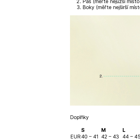
Pas (měřte nejužší místo
Boky (měřte nejširší míst
Doplňky
S
M
L
EUR
40 – 41
42 – 43
44 – 4