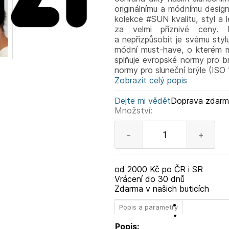
originálnímu a módnímu design
kolekce #SUN kvalitu, styl a
za velmi příznivé ceny.
a nepřizpůsobit je svému sty
módní must-have, o kterém m
splňuje evropské normy pro b
normy pro sluneční brýle (ISO 
Zobrazit celý popis
Dejte mi vědět
Doprava zdar
Množství:
-
+
od 2000 Kč po ČR i SR
Vrácení do 30 dnů
Zdarma v našich buticích
Popis a parametry
Popis: