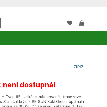
IZIPIZI
ž není dostupná!
 - Tvar #E: velké, strukturované, trapézové -
is Sluneční brýle - #E SUN Kaki Green: optimální
 brýlím se 100% UV zářením, kategorie 3. Díky