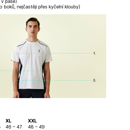
 v pase)
o boků, nejčastěji přes kyčelní klouby)
XL
XXL
5
46 – 47
48 – 49