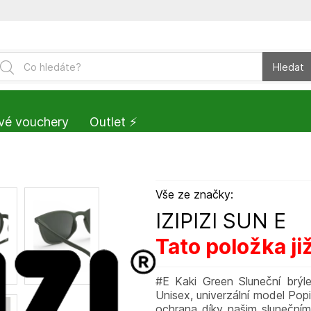
Hledat
vé vouchery
Outlet ⚡️
Vše ze značky:
IZIPIZI SUN E
Tato položka ji
#E Kaki Green Sluneční brýle
Unisex, univerzální model Pop
ochrana díky našim slunečním