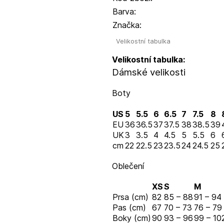
Barva:
Značka:
Velikostní tabulka
Velikostní tabulka:
Dámské velikosti
Boty
US
5
5.5
6
6.5
7
7.5
8
EU
36
36.5
37
37.5
38
38.5
39
UK
3
3.5
4
4.5
5
5.5
6
cm
22
22.5
23
23.5
24
24.5
25
Oblečení
XS
S
M
Prsa (cm)
82
85 – 88
91 – 94
Pas (cm)
67
70 – 73
76 – 79
Boky (cm)
90
93 – 96
99 – 10