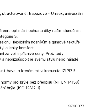
é, strukturované, trapézové - Unisex, univerzální
Green: optimální ochrana díky našim slunečním
tegorie 3.
esignu, flexibilním nosníkům a gumové textuře
tyl a lehký komfort.
í za velmi příznivé ceny. Proč tedy
a nepřizpůsobit je svému stylu nebo náladě
st-have, o kterém mluví komunita IZIPIZI!
 normy pro brýle bez předpisu (NF EN 14139)
ční brýle (ISO 12312-1).
9760077