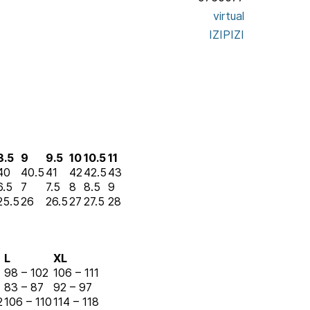
virtual
IZIPIZI
8.5
9
9.5
10
10.5
11
40
40.5
41
42
42.5
43
6.5
7
7.5
8
8.5
9
25.5
26
26.5
27
27.5
28
L
XL
98 – 102
106 – 111
83 – 87
92 – 97
2
106 – 110
114 – 118