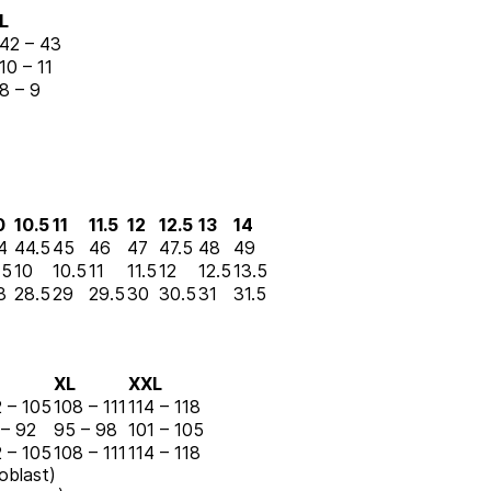
L
42 – 43
10 – 11
8 – 9
0
10.5
11
11.5
12
12.5
13
14
4
44.5
45
46
47
47.5
48
49
.5
10
10.5
11
11.5
12
12.5
13.5
8
28.5
29
29.5
30
30.5
31
31.5
XL
XXL
 – 105
108 – 111
114 – 118
 – 92
95 – 98
101 – 105
 – 105
108 – 111
114 – 118
 oblast)