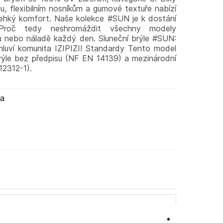
u, flexibilním nosníkům a gumové textuře nabízí
 lehký komfort. Naše kolekce #SUN je k dostání
 Proč tedy neshromáždit všechny modely
lu nebo náladě každý den. Sluneční brýle #SUN:
luví komunita IZIPIZI! Standardy Tento model
rýle bez předpisu (NF EN 14139) a mezinárodní
12312-1).
ma