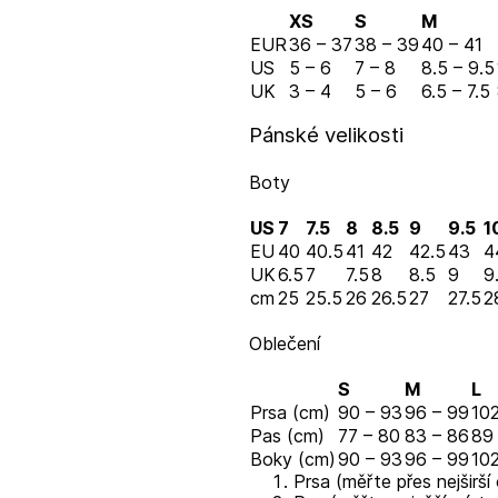
XS
S
M
EUR
36 – 37
38 – 39
40 – 41
US
5 – 6
7 – 8
8.5 – 9.5
UK
3 – 4
5 – 6
6.5 – 7.5
Pánské velikosti
Boty
US
7
7.5
8
8.5
9
9.5
1
EU
40
40.5
41
42
42.5
43
4
UK
6.5
7
7.5
8
8.5
9
9
cm
25
25.5
26
26.5
27
27.5
2
Oblečení
S
M
L
Prsa (cm)
90 – 93
96 – 99
102
Pas (cm)
77 – 80
83 – 86
89
Boky (cm)
90 – 93
96 – 99
102
Prsa (měřte přes nejširší